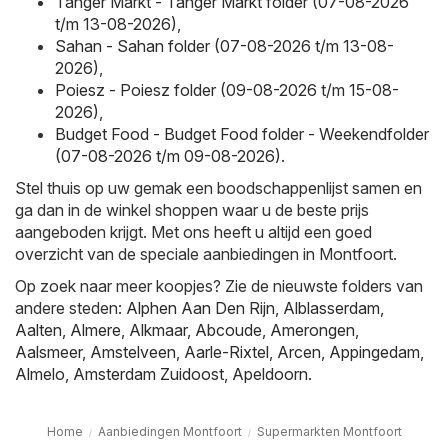
Tanger Markt - Tanger Markt folder (07-08-2026
t/m 13-08-2026)
,
Sahan - Sahan folder (07-08-2026 t/m 13-08-
2026)
,
Poiesz - Poiesz folder (09-08-2026 t/m 15-08-
2026)
,
Budget Food - Budget Food folder - Weekendfolder
(07-08-2026 t/m 09-08-2026)
.
Stel thuis op uw gemak een boodschappenlijst samen en
ga dan in de winkel shoppen waar u de beste prijs
aangeboden krijgt. Met ons heeft u altijd een goed
overzicht van de speciale aanbiedingen in Montfoort.
Op zoek naar meer koopjes? Zie de nieuwste folders van
andere steden:
Alphen Aan Den Rijn
,
Alblasserdam
,
Aalten
,
Almere
,
Alkmaar
,
Abcoude
,
Amerongen
,
Aalsmeer
,
Amstelveen
,
Aarle-Rixtel
,
Arcen
,
Appingedam
,
Almelo
,
Amsterdam Zuidoost
,
Apeldoorn
.
Home
Aanbiedingen Montfoort
Supermarkten Montfoort