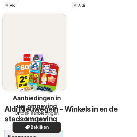
Aldi
Aldi
Aanbiedingen in
uw omgeving
Aldi Nieuwegein – Winkels in en de
Ontdek aanbiedingen
stadsomgeving
in de buurt
Bekijken
Nieuwegein