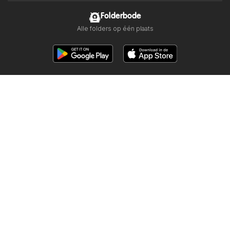
Folderbode
Alle folders op één plaats
Volg ons
Andere landen:
Österreich
Australia
België
Canada
Schweiz
Deutschland
Danmark
Suomi
France
Great Britain
Italia
Lietuva
Norge
Sverige
South Africa
Copyright © 2026
Folderbode.nl
.
Privacybeleid instellen