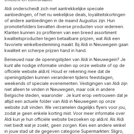
Aldi onderscheidt zich met aantrekkelijke speciale
aanbiedingen, of het nu wekelijkse deals, loyaliteitskortingen
of andere aanbiedingen in de maand Augustus zijn. Hun
promotiefolders bevatten diverse producten voor iedereen.
Klanten kunnen zo profiteren van een breed assortiment
kwaliteitsproducten tegen betaalbare prijzen, wat Aldi een
favoriete winkelbestemming maakt. Bij Aldi in Nieuwegein gaan
kwaliteit en scherpe prijzen hand in hand.
Benieuwd naar de openingstijden van Aldi in Nieuwegein? Je
kunt alle nodige informatie vinden op onze website of op de
officiële website
aldi.nl
. Houd er rekening mee dat de
openingstijden kunnen veranderen tijdens feestdagen,
weekends of speciale evenementen. Vestigingen van Aldi zijn
niet alleen te vinden in Nieuwegein, maar ook in andere
Belgische steden, waaronder . Je kunt erop vertrouwen dat je
altijd een actuele folder van Aldi in Nieuwegein op onze
website zult vinden. We verzamelen dagelijks flyers voor jou,
zodat je geen enkele korting mist. Voor meer informatie over
Aldi kun je hun officiële website bezoeken op
aldi.nl
. Als Aldi
niet biedt wat je zoekt, geen zorgen. Kies een andere winkel
in jouw stad uit de gegeven categorie
Supermarkten
:
Sligro
,