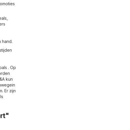
romoties
als,
ers
n hand.
stijden
oals . Op
orden
C&A kun
euwegein
. Er zijn
ls
rt"