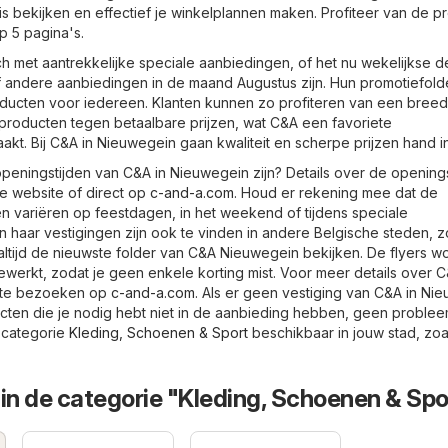
is bekijken en effectief je winkelplannen maken. Profiteer van de p
p 5 pagina's.
h met aantrekkelijke speciale aanbiedingen, of het nu wekelijkse de
 of andere aanbiedingen in de maand Augustus zijn. Hun promotiefold
ducten voor iedereen. Klanten kunnen zo profiteren van een breed
tsproducten tegen betaalbare prijzen, wat C&A een favoriete
kt. Bij C&A in Nieuwegein gaan kwaliteit en scherpe prijzen hand i
openingstijden van C&A in Nieuwegein zijn? Details over de opening
e website of direct op
c-and-a.com
. Houd er rekening mee dat de
n variëren op feestdagen, in het weekend of tijdens speciale
haar vestigingen zijn ook te vinden in andere Belgische steden, z
altijd de nieuwste folder van C&A Nieuwegein bekijken. De flyers w
gewerkt, zodat je geen enkele korting mist. Voor meer details over 
site bezoeken op
c-and-a.com
. Als er geen vestiging van C&A in Ni
ucten die je nodig hebt niet in de aanbieding hebben, geen probleem
 categorie
Kleding, Schoenen & Sport
beschikbaar in jouw stad, zoa
in de categorie "Kleding, Schoenen & Spo