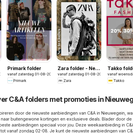
Primark folder
Zara folder - New
Takko fold
026
vanaf zaterdag 01-08-2026
vanaf zaterdag 01-08-2026
vanaf woensd
in Men
Primark
Zara
Takko
ver C&A folders met promoties in Nieuwe
spireren door de nieuwste aanbiedingen van C&A in Nieuwegein, wa
 naar buitengewone kortingen en exclusieve deals. Blader door de
 beste aanbiedingen speciaal voor jou. Deze weekaanbieding in C&
 tot vanaf zondag 02-08. Je kunt de nieuwste aanbiedingen van C&