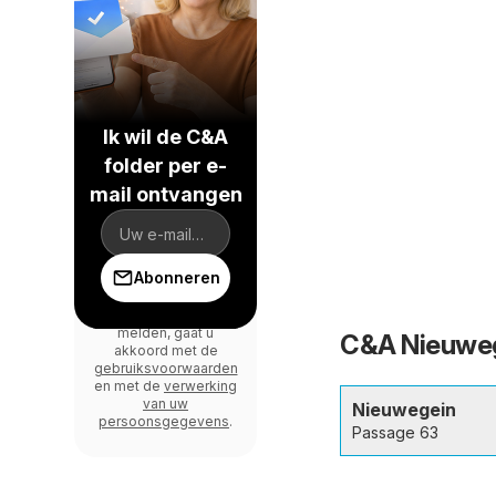
Ik wil de C&A
folder per e-
mail ontvangen
Abonneren
Door u zich aan te
melden, gaat u
C&A Nieuweg
akkoord met de
gebruiksvoorwaarden
en met de
verwerking
van uw
Nieuwegein
persoonsgegevens
.
Passage 63