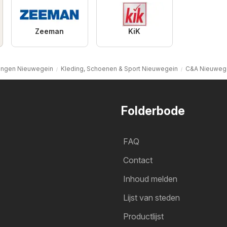
Zeeman
KiK
ingen Nieuwegein
Kleding, Schoenen & Sport Nieuwegein
C&A Nieuweg
Folderbode
FAQ
Contact
Inhoud melden
Lijst van steden
Productlijst