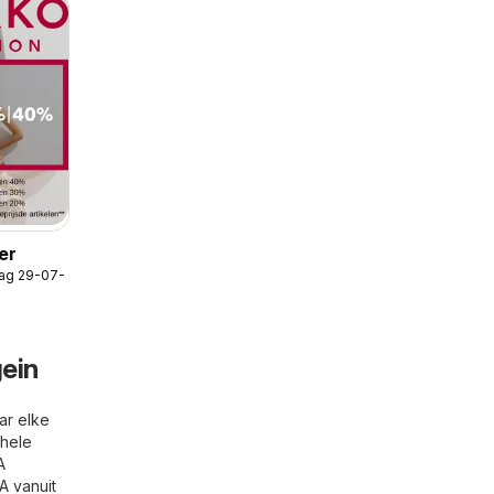
er
ag 29-07-2026
gein
ar elke
 hele
A
A vanuit