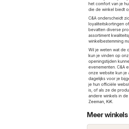
het comfort van je hu
die de winkel biedt o
C&A onderscheidt zic
loyaliteitskortingen
bevatten diverse pro
assortiment kwalitei
winkelbestemming maa
Wil je weten wat de 
kun je vinden op onz
openingstijden kunne
evenementen. C&A en 
onze website kun je 
dagelijks voor je bij
je hun officiële web
is, of als ze de prod
andere winkels in de
Zeeman
,
KiK
.
Meer winkels 