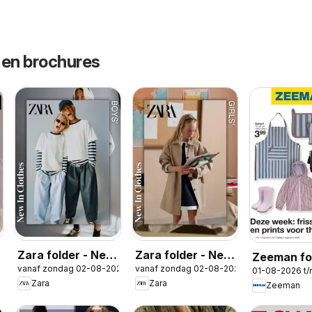
 en brochures
Zara folder - New
Zara folder - New
Zeeman fo
2026
vanaf zondag 02-08-2026
vanaf zondag 02-08-2026
in Boys
in Girls
01-08-2026 t
Zara
Zara
Zeeman