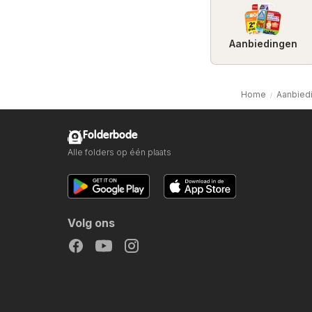
Aanbiedingen
Home
Aanbied
Folderbode
Alle folders op één plaats
Volg ons