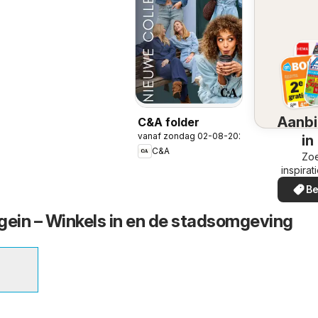
Aanbi
C&A folder
vanaf zondag 02-08-2026
in
C&A
omg
Zoe
inspirat
de aanb
Be
in uw
ein – Winkels in en de stadsomgeving