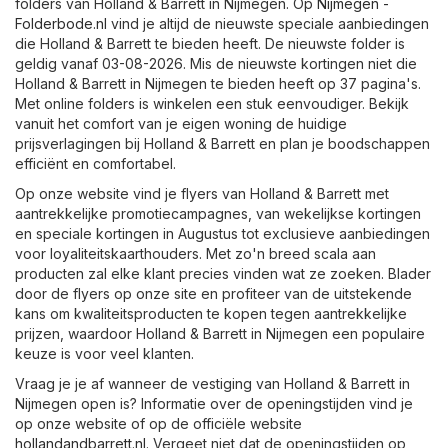
folders van Holland & Barrett in Nijmegen. Op
Nijmegen -
Folderbode.nl
vind je altijd de nieuwste speciale aanbiedingen
die Holland & Barrett te bieden heeft. De nieuwste folder is
geldig vanaf 03-08-2026. Mis de nieuwste kortingen niet die
Holland & Barrett in Nijmegen te bieden heeft op 37 pagina's.
Met online folders is winkelen een stuk eenvoudiger. Bekijk
vanuit het comfort van je eigen woning de huidige
prijsverlagingen bij Holland & Barrett en plan je boodschappen
efficiënt en comfortabel.
Op onze website vind je flyers van Holland & Barrett met
aantrekkelijke promotiecampagnes, van wekelijkse kortingen
en speciale kortingen in Augustus tot exclusieve aanbiedingen
voor loyaliteitskaarthouders. Met zo'n breed scala aan
producten zal elke klant precies vinden wat ze zoeken. Blader
door de flyers op onze site en profiteer van de uitstekende
kans om kwaliteitsproducten te kopen tegen aantrekkelijke
prijzen, waardoor Holland & Barrett in Nijmegen een populaire
keuze is voor veel klanten.
Vraag je je af wanneer de vestiging van Holland & Barrett in
Nijmegen open is? Informatie over de openingstijden vind je
op onze website of op de officiële website
hollandandbarrett.nl
. Vergeet niet dat de openingstijden op