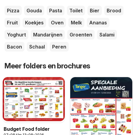
Pizza
Gouda
Pasta
Toilet
Bier
Brood
Fruit
Koekjes
Oven
Melk
Ananas
Yoghurt
Mandarijnen
Groenten
Salami
Bacon
Schaal
Peren
Meer folders en brochures
Budget Food folder
07-08 t/m 13-08-2026