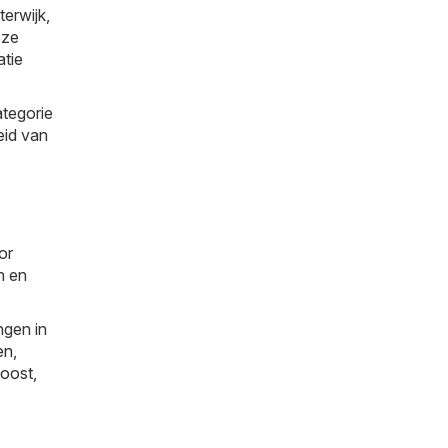
terwijk,
eze
atie
ategorie
eid van
or
n en
ngen in
en
,
oost
,