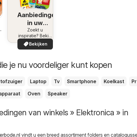
Aanbiedingen
in uw
omgeving
Zoekt u
8-2026
inspiratie? Bekijk
de aanbiedingen
Bekijken
in uw buurt!
ie je nu voordeliger kunt kopen
tofzuiger
Laptop
Tv
Smartphone
Koelkast
Pr
apparaat
Oven
Speaker
edingen van winkels » Elektronica » in
derbode.nl
vindt u een breed assortiment folders en catalogusse