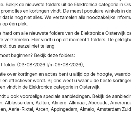
e. Bekijk de nieuwste folders uit de Elektronica categorie in Ois
promoties en kortingen vindt. De meest populaire winkels in d
r dat is nog niet alles. We verzamelen alle noodzakelijke inform
 op één plek.
 hard om alle nieuwste folders van de Elektronica Oisterwijk c
te verzamelen. Hier vindt u op dit moment 1 folders. De geldigh
rkt, dus aarzel niet te lang.
moet beginnen? Bekijk deze folders:
rt folder (03-08-2026 t/m 09-08-2026)
,
tie over kortingen en acties bent u altijd op de hoogte, waardo
r en effectiever wordt. Bij ons weet u waar u de beste kortinge
n vindt in de Elektronica categorie in Oisterwijk.
ndt u ook voordelige speciale aanbiedingen. Bekijk de aanbiedi
jn
,
Alblasserdam
,
Aalten
,
Almere
,
Alkmaar
,
Abcoude
,
Amerong
een
,
Aarle-Rixtel
,
Arcen
,
Appingedam
,
Almelo
,
Amsterdam Zuid