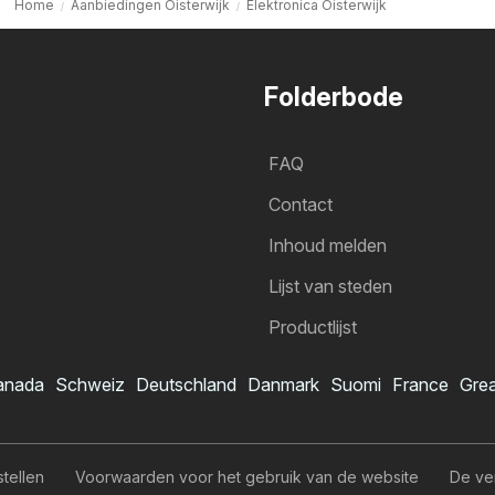
Home
Aanbiedingen Oisterwijk
Elektronica Oisterwijk
Folderbode
FAQ
Contact
Inhoud melden
Lijst van steden
Productlijst
anada
Schweiz
Deutschland
Danmark
Suomi
France
Grea
stellen
Voorwaarden voor het gebruik van de website
De ve