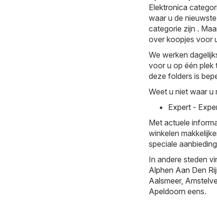
Elektronica
categori
waar u de nieuwste 
categorie zijn . Maa
over koopjes voor u
We werken dagelijks
voor u op één plek 
deze folders is bepe
Weet u niet waar u 
Expert - Expe
Met actuele informa
winkelen makkelijke
speciale aanbiedinge
In andere steden vi
Alphen Aan Den Ri
Aalsmeer
,
Amstelv
Apeldoorn
eens.