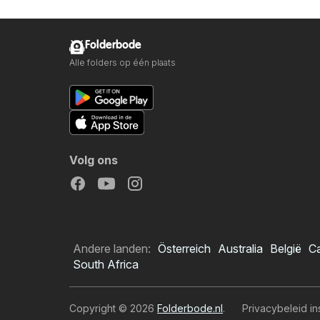
Folderbode
Alle folders op één plaats
Volg ons
Andere landen:
Österreich
Australia
België
C
South Africa
Copyright © 2026
Folderbode.nl
.
Privacybeleid in