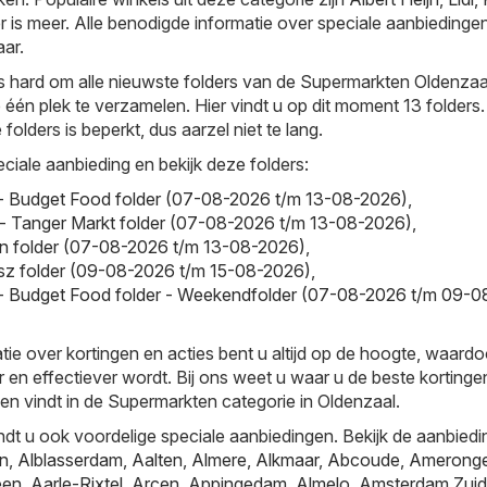
r is meer. Alle benodigde informatie over speciale aanbiedingen
aar.
s hard om alle nieuwste folders van de Supermarkten Oldenzaa
 één plek te verzamelen. Hier vindt u op dit moment 13 folders
folders is beperkt, dus aarzel niet te lang.
ciale aanbieding en bekijk deze folders:
- Budget Food folder (07-08-2026 t/m 13-08-2026)
,
- Tanger Markt folder (07-08-2026 t/m 13-08-2026)
,
n folder (07-08-2026 t/m 13-08-2026)
,
sz folder (09-08-2026 t/m 15-08-2026)
,
- Budget Food folder - Weekendfolder (07-08-2026 t/m 09-0
tie over kortingen en acties bent u altijd op de hoogte, waardo
r en effectiever wordt. Bij ons weet u waar u de beste kortinge
en vindt in de Supermarkten categorie in Oldenzaal.
ndt u ook voordelige speciale aanbiedingen. Bekijk de aanbiedi
jn
,
Alblasserdam
,
Aalten
,
Almere
,
Alkmaar
,
Abcoude
,
Amerong
een
,
Aarle-Rixtel
,
Arcen
,
Appingedam
,
Almelo
,
Amsterdam Zuid