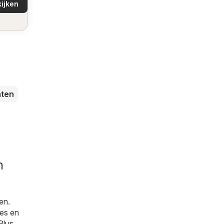
ijken
buurt!
ten
n
en.
ies en
Plus
,