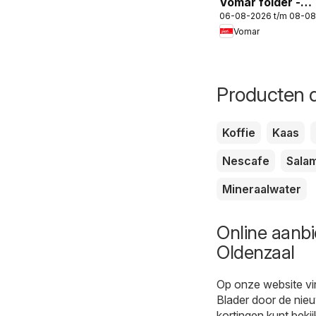
Vomar folder -
06-08-2026 t/m 08-0
Weekend folder
Vomar
Producten d
Koffie
Kaas
Nescafe
Salam
Mineraalwater
Online aanbi
Oldenzaal
Op onze website vi
Blader door de nieu
kortingen kunt bekij