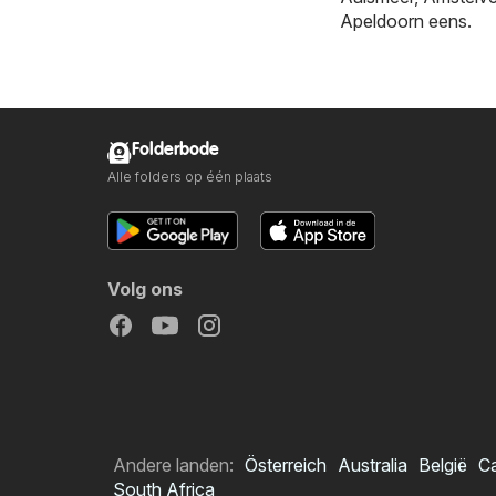
Apeldoorn
eens.
Folderbode
Alle folders op één plaats
Volg ons
Andere landen:
Österreich
Australia
België
C
South Africa