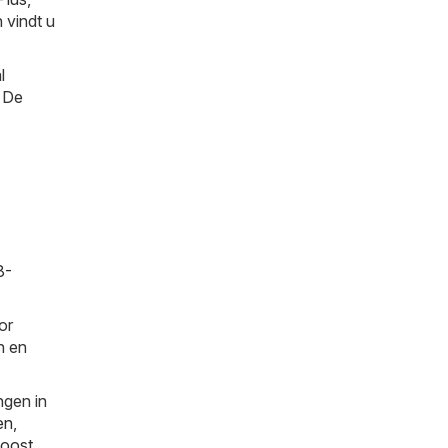
 vindt u
l
. De
8-
or
n en
ngen in
en
,
oost
,