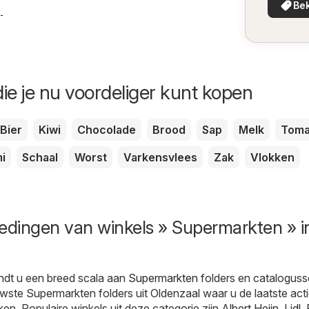
Bek
in uw 
8-2026
ie je nu voordeliger kunt kopen
Bier
Kiwi
Chocolade
Brood
Sap
Melk
Toma
i
Schaal
Worst
Varkensvlees
Zak
Vlokken
edingen van winkels » Supermarkten » i
ndt u een breed scala aan
Supermarkten
folders en cataloguss
wste Supermarkten folders uit Oldenzaal waar u de laatste act
ken. Populaire winkels uit deze categorie zijn
Albert Heijn
,
Lidl
,