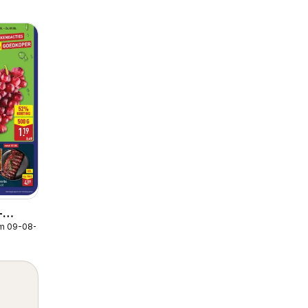
-
/m 09-08-2026
lder