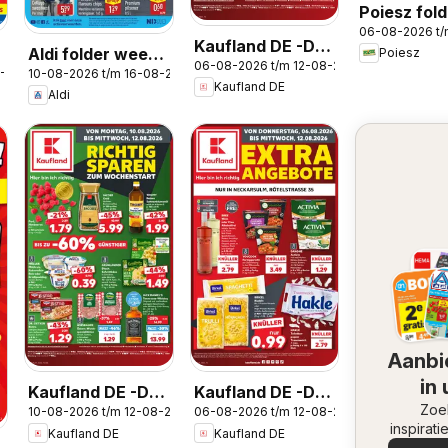
Poiesz fold
06-08-2026 t
Weekendac
Kaufland DE -DE
Aldi folder week
Poiesz
06-08-2026 t/m 12-08-2026
Folder
8-2026
10-08-2026 t/m 16-08-2026
33
Kaufland DE
Aldi
Aanbi
in
Kaufland DE -DE
Kaufland DE -DE
omge
Zoe
10-08-2026 t/m 12-08-2026
06-08-2026 t/m 12-08-2026
Folder
Folder
inspirati
Kaufland DE
Kaufland DE
de aanb