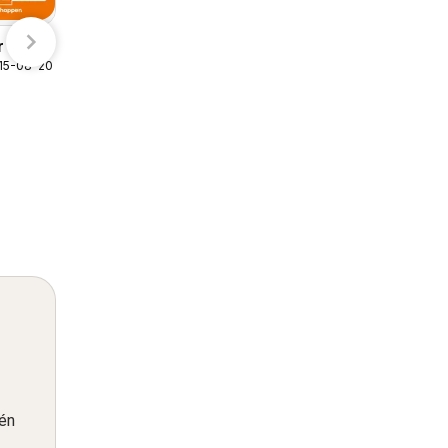
r
 15-08-2026
Ranzijn folder
09-08-2026 t/m 22-08-2026
Ranzijn
één