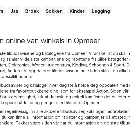
rs
Jas
Broek
Sokken
Kinder
Legging
n online van winkels in Opmeer
este tilbudsavisene og katalogene fra Opmeer. Vi ønsker at du skal 
dag samler vi de siste kampanjene og rabattene fra ulike kategorier
ten
,
Elektronica
,
Wonen, tuincentrum
,
Kleding, Schoenen & Sport
,
D
uis
,
Andere
. Vi oppdaterer tilbudsavisene hele tiden slik at du alltid 
 spesialtilbudene.
ilbudsaviser og kataloger hver dag for å holde deg oppdatert med 
ene fra favorittbutikkene dine, som for eksempel
Action
. Siden vår
brukervennlighet, slik at du raskt og enkelt kan finne det du leter et
 du spare både tid og penger med tilbud fra Opmeer.
r regelmessig inn alle aktuelle tilbudsaviser, kataloger, moteblader
 at du kan finne all informasjon om rabatter og kampanjer på ett sted
enklere. Takket være siden vår har du informasjon om de siste tilb