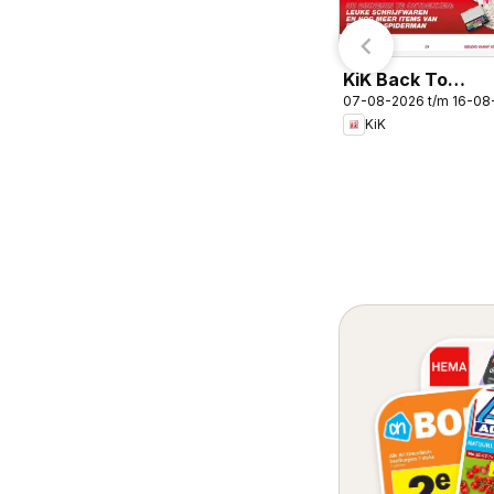
KiK Back To
07-08-2026 t/m 16-08
School
KiK