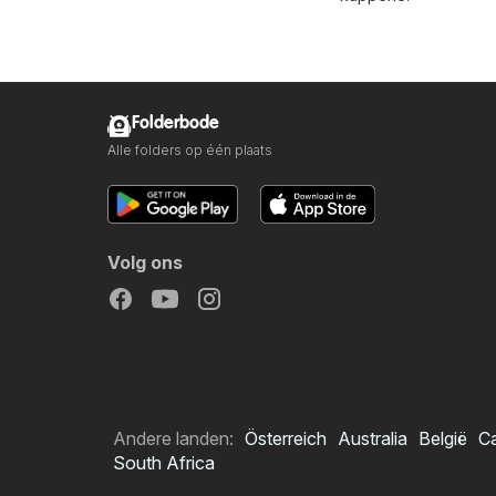
Folderbode
Alle folders op één plaats
Volg ons
Andere landen:
Österreich
Australia
België
C
South Africa