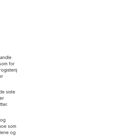
handle
 som for
rogisterij
er
de siste
 er
ter.
 og
, noe som
udene og