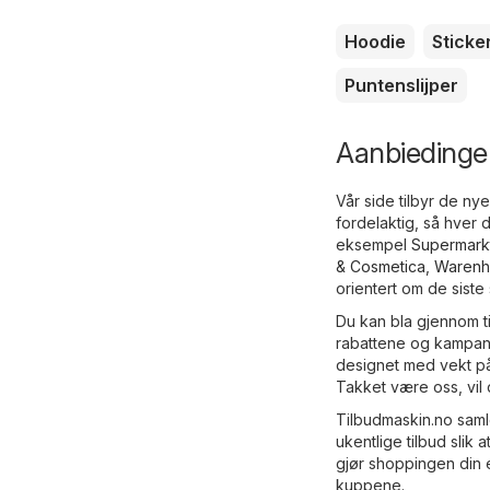
Hoodie
Sticke
Puntenslijper
Aanbiedinge
Vår side tilbyr de ny
fordelaktig, så hver 
eksempel
Supermark
& Cosmetica
,
Warenh
orientert om de siste
Du kan bla gjennom t
rabattene og kampanj
designet med vekt på 
Takket være oss, vil
Tilbudmaskin.no samle
ukentlige tilbud slik
gjør shoppingen din 
kuppene.