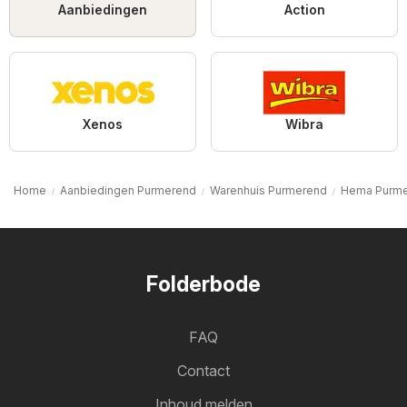
Aanbiedingen
Action
Xenos
Wibra
Home
Aanbiedingen Purmerend
Warenhuis Purmerend
Hema Purm
Folderbode
FAQ
Contact
Inhoud melden