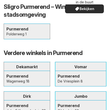
in de buurt
Sligro Purmerend – Winkels in en de
Bekijken
stadsomgeving
Purmerend
Polderweg 1
Verdere winkels in Purmerend
Dekamarkt
Vomar
Purmerend
Purmerend
Wagenweg 18
De Vriesplein 8
Dirk
Jumbo
Purmerend
Purmerend