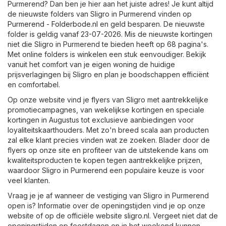
Purmerend? Dan ben je hier aan het juiste adres! Je kunt altijd
de nieuwste folders van Sligro in Purmerend vinden op
Purmerend - Folderbode.nl
en geld besparen. De nieuwste
folder is geldig vanaf 23-07-2026. Mis de nieuwste kortingen
niet die Sligro in Purmerend te bieden heeft op 68 pagina's.
Met online folders is winkelen een stuk eenvoudiger. Bekijk
vanuit het comfort van je eigen woning de huidige
prijsverlagingen bij Sligro en plan je boodschappen efficiënt
en comfortabel.
Op onze website vind je flyers van Sligro met aantrekkelijke
promotiecampagnes, van wekelijkse kortingen en speciale
kortingen in Augustus tot exclusieve aanbiedingen voor
loyaliteitskaarthouders. Met zo'n breed scala aan producten
zal elke klant precies vinden wat ze zoeken. Blader door de
flyers op onze site en profiteer van de uitstekende kans om
kwaliteitsproducten te kopen tegen aantrekkelijke prijzen,
waardoor Sligro in Purmerend een populaire keuze is voor
veel klanten.
Vraag je je af wanneer de vestiging van Sligro in Purmerend
open is? Informatie over de openingstijden vind je op onze
website of op de officiële website
sligro.nl
. Vergeet niet dat de
openingstijden op feestdagen en in het weekend kunnen