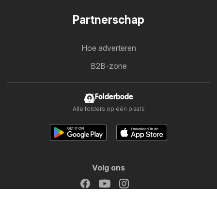
Partnerschap
Hoe adverteren
B2B-zone
Folderbode
Alle folders op één plaats
Volg ons
Andere landen:
Österreich
Australia
België
Canada
Schweiz
Deutschland
Danmark
Suomi
France