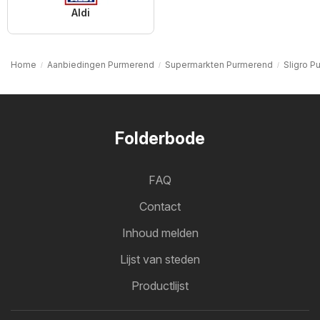
Aldi
Home
Aanbiedingen Purmerend
Supermarkten Purmerend
Sligro P
Folderbode
FAQ
Contact
Inhoud melden
Lijst van steden
Productlijst