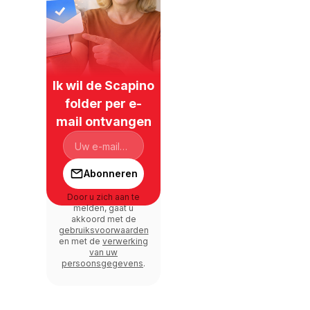
Ik wil de Scapino
folder per e-
mail ontvangen
Abonneren
Door u zich aan te
melden, gaat u
akkoord met de
gebruiksvoorwaarden
en met de
verwerking
van uw
persoonsgegevens
.