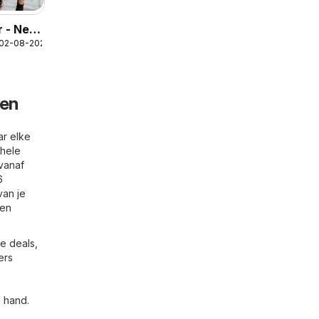
r - New
 02-08-2026
nen
ar elke
 hele
 vanaf
6
van je
 en
e deals,
ers
n hand.