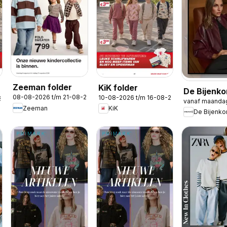
Zeeman folder
KiK folder
De Bijenko
08-08-2026 t/m 21-08-2026
10-08-2026 t/m 16-08-2026
2026
vanaf maanda
folder
Zeeman
KiK
De Bijenko