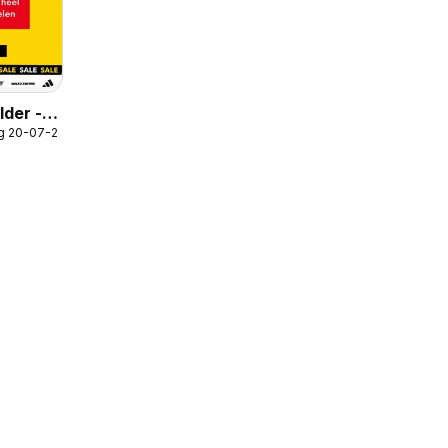
lder -
g 20-07-2026
week