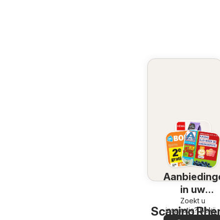
Aanbieding
in uw
omgeving
Zoekt u
Scapino Rhen
inspiratie? Bekijk
de aanbiedinge