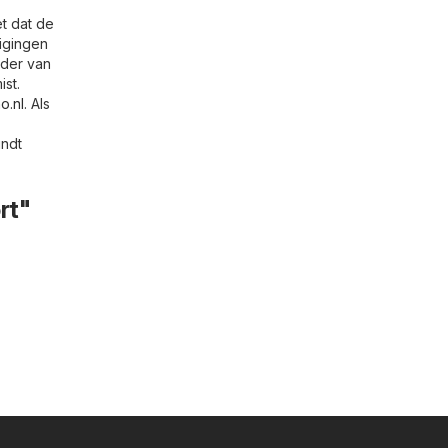
et dat de
igingen
lder van
st.
o.nl
. Als
indt
rt"