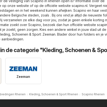
er de vestiging van Scapino in Rhenen open is? Informatie over de
je op onze website of op de officiële website
scapino.nl
. Vergeet ni
estdagen en in het weekend kunnen afwijken. Scapino en haar vest
andere Belgische steden, zoals . Bij ons vind je altijd de nieuwste fo
ij verzamelen ze elke dag voor jou, zodat je geen enkele korting mi
ormatie zoekt over Scapino, bezoek dan hun officiële website
scapin
t je zoekt, geen zorgen. Kies een andere winkel in jouw stad uit de
leding, Schoenen & Sport
:
Zeeman
. Blader door hun folders en je v
e aanbiedingen.
in de categorie "Kleding, Schoenen & Spo
Zeeman
biedingen Rhenen
Kleding, Schoenen & Sport Rhenen
Scapino Rhenen