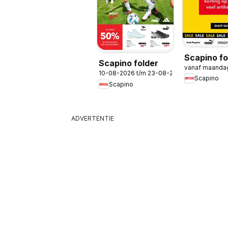
Scapino fo
Scapino folder
vanaf maanda
Sale 70% 
10-08-2026 t/m 23-08-2026
Scapino
30
Scapino
ADVERTENTIE