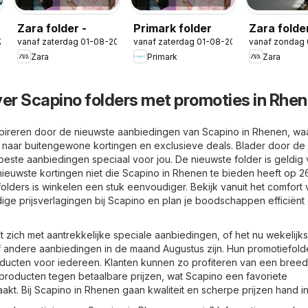
Zara folder -
Primark folder
Zara folde
26
vanaf zaterdag 01-08-2026
vanaf zaterdag 01-08-2026
vanaf zondag
in Boys
Zara
Primark
Zara
ver Scapino folders met promoties in Rhe
spireren door de nieuwste aanbiedingen van Scapino in Rhenen, wa
 naar buitengewone kortingen en exclusieve deals. Blader door de
beste aanbiedingen speciaal voor jou. De nieuwste folder is geldig
ieuwste kortingen niet die Scapino in Rhenen te bieden heeft op 2
folders is winkelen een stuk eenvoudiger. Bekijk vanuit het comfort 
ige prijsverlagingen bij Scapino en plan je boodschappen efficiënt
 zich met aantrekkelijke speciale aanbiedingen, of het nu wekelijks
 of andere aanbiedingen in de maand Augustus zijn. Hun promotiefold
ducten voor iedereen. Klanten kunnen zo profiteren van een breed
tsproducten tegen betaalbare prijzen, wat Scapino een favoriete
kt. Bij Scapino in Rhenen gaan kwaliteit en scherpe prijzen hand i