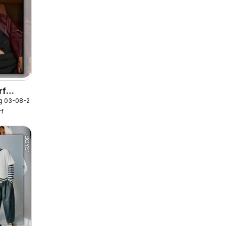
rf
g 03-08-2026
rf