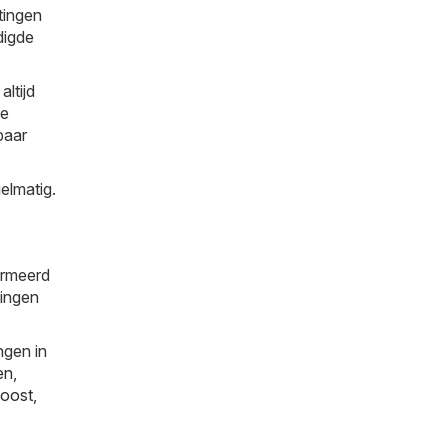
tingen
digde
ltijd
de
spaar
elmatig.
ormeerd
tingen
ngen in
en
,
oost
,