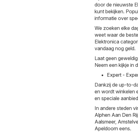
door de nieuwste El
kunt bekijken. Popul
informatie over spec
We zoeken elke dag
weet waar de beste 
Elektronica categorie
vandaag nog geld.
Laat geen geweldig
Neem een kijkje in 
Expert - Expe
Dankzij de up-to-da
en wordt winkelen e
en speciale aanbied
In andere steden vi
Alphen Aan Den Ri
Aalsmeer
,
Amstelv
Apeldoorn
eens.