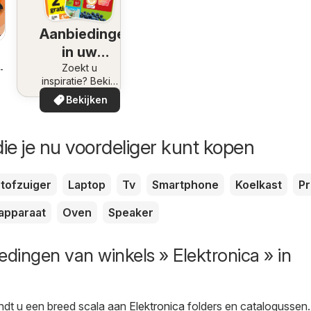
Aanbiedingen
in uw
omgeving
Zoekt u
8-2026
inspiratie? Bekijk
de aanbiedingen
Bekijken
in uw buurt!
ie je nu voordeliger kunt kopen
tofzuiger
Laptop
Tv
Smartphone
Koelkast
Pr
apparaat
Oven
Speaker
edingen van winkels » Elektronica » in
ndt u een breed scala aan
Elektronica
folders en catalogussen.