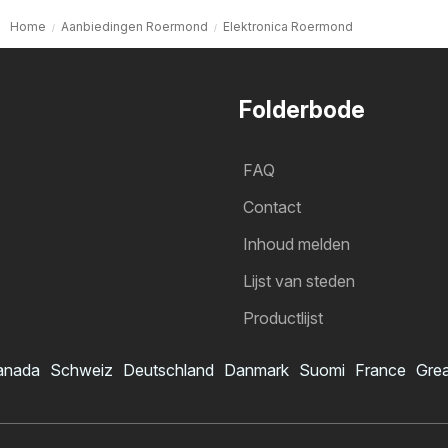
Home
Aanbiedingen Roermond
Elektronica Roermond
Folderbode
FAQ
Contact
Inhoud melden
Lijst van steden
Productlijst
anada
Schweiz
Deutschland
Danmark
Suomi
France
Grea