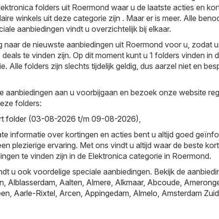
ektronica folders uit Roermond waar u de laatste acties en kor
aire winkels uit deze categorie zijn . Maar er is meer. Alle beno
iale aanbiedingen vindt u overzichtelijk bij elkaar.
 naar de nieuwste aanbiedingen uit Roermond voor u, zodat u a
deals te vinden zijn. Op dit moment kunt u 1 folders vinden in 
. Alle folders zijn slechts tijdelijk geldig, dus aarzel niet en be
e aanbiedingen aan u voorbijgaan en bezoek onze website reg
deze folders:
rt folder (03-08-2026 t/m 09-08-2026)
,
te informatie over kortingen en acties bent u altijd goed geïnf
en plezierige ervaring. Met ons vindt u altijd waar de beste kor
ingen te vinden zijn in de Elektronica categorie in Roermond.
ndt u ook voordelige speciale aanbiedingen. Bekijk de aanbiedi
jn
,
Alblasserdam
,
Aalten
,
Almere
,
Alkmaar
,
Abcoude
,
Amerong
een
,
Aarle-Rixtel
,
Arcen
,
Appingedam
,
Almelo
,
Amsterdam Zuid