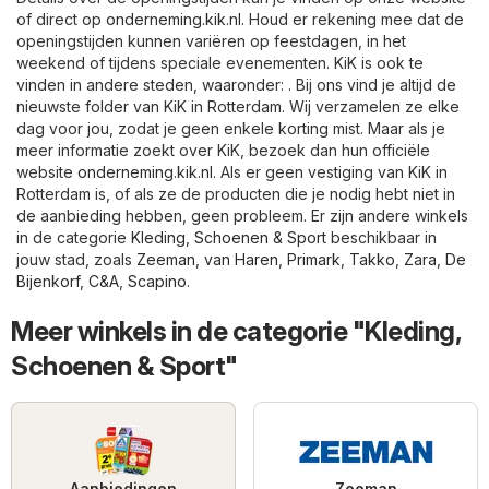
of direct op
onderneming.kik.nl
. Houd er rekening mee dat de
openingstijden kunnen variëren op feestdagen, in het
weekend of tijdens speciale evenementen. KiK is ook te
vinden in andere steden, waaronder: . Bij ons vind je altijd de
nieuwste folder van KiK in Rotterdam. Wij verzamelen ze elke
dag voor jou, zodat je geen enkele korting mist. Maar als je
meer informatie zoekt over KiK, bezoek dan hun officiële
website
onderneming.kik.nl
. Als er geen vestiging van KiK in
Rotterdam is, of als ze de producten die je nodig hebt niet in
de aanbieding hebben, geen probleem. Er zijn andere winkels
in de categorie
Kleding, Schoenen & Sport
beschikbaar in
jouw stad, zoals
Zeeman
,
van Haren
,
Primark
,
Takko
,
Zara
,
De
Bijenkorf
,
C&A
,
Scapino
.
Meer winkels in de categorie "Kleding,
Schoenen & Sport"
Aanbiedingen
Zeeman