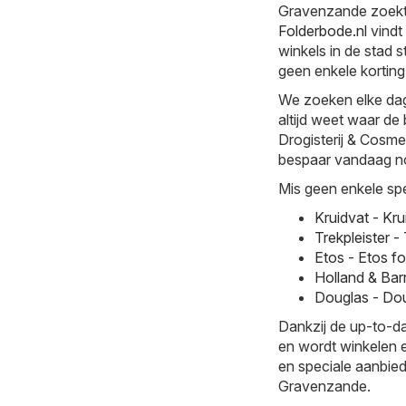
Gravenzande zoekt, 
Folderbode.nl
vindt
winkels in de stad 
geen enkele korting
We zoeken elke dag
altijd weet waar de 
Drogisterij & Cosmeti
bespaar vandaag no
Mis geen enkele spe
Kruidvat - Kr
Trekpleister 
Etos - Etos f
Holland & Bar
Douglas - Dou
Dankzij de up-to-da
en wordt winkelen e
en speciale aanbiedi
Gravenzande.