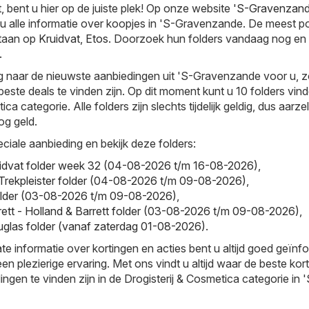
bent u hier op de juiste plek! Op onze website
'S-Gravenzand
 u alle informatie over koopjes in 'S-Gravenzande. De meest po
staan op
Kruidvat
,
Etos
. Doorzoek hun folders vandaag nog en
.
 naar de nieuwste aanbiedingen uit 'S-Gravenzande voor u, z
beste deals te vinden zijn. Op dit moment kunt u 10 folders vind
ca categorie. Alle folders zijn slechts tijdelijk geldig, dus aarzel
g geld.
ciale aanbieding en bekijk deze folders:
uidvat folder week 32 (04-08-2026 t/m 16-08-2026)
,
- Trekpleister folder (04-08-2026 t/m 09-08-2026)
,
older (03-08-2026 t/m 09-08-2026)
,
rett - Holland & Barrett folder (03-08-2026 t/m 09-08-2026)
,
glas folder (vanaf zaterdag 01-08-2026)
.
te informatie over kortingen en acties bent u altijd goed geïnf
en plezierige ervaring. Met ons vindt u altijd waar de beste kor
ngen te vinden zijn in de Drogisterij & Cosmetica categorie in '