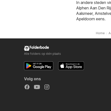
In andere steden vi
Alphen Aan Den Ri
Aalsmeer
,
Amstelv
Apeldoorn
eens.
Home
A
Folderbode
Alle folders op één plaats
Volg ons