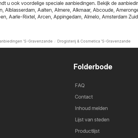
ndt u ook voordelige speciale aanbiedingen. Bekijk de aanbiedi
jn
,
Alblasserdam
,
Aalten
,
Almere
,
Alkmaar
,
Abcoude
,
Amerong
een
,
Aarle-Rixtel
,
Arcen
,
Appingedam
,
Almelo
,
Amsterdam Zuid
anbiedingen 'S-Gravenzande
Drogisterij & Cosmetica 'S-Gravenzande
Folderbode
FAQ
Contact
Inhoud melden
Lijst van steden
Productlijst