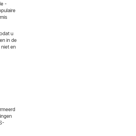
e -
pulaire
 mis
odat u
en in de
 niet en
ormeerd
tingen
S-