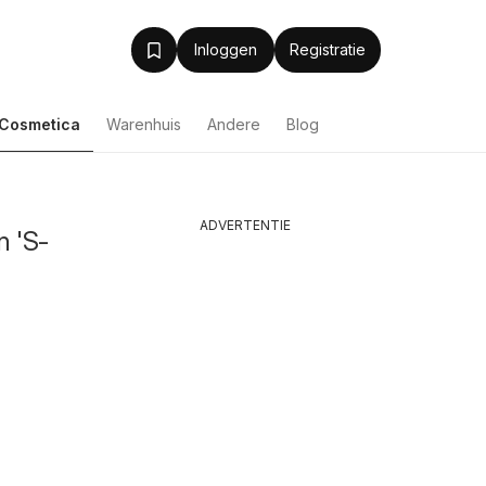
Inloggen
Registratie
& Cosmetica
Warenhuis
Andere
Blog
Lijst van steden
Productlijst
ADVERTENTIE
n 'S-