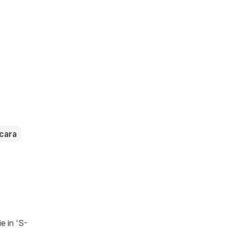
cara
e in 'S-