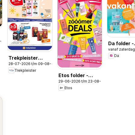
8-2026
Da folder -
vanaf zaterda
Magazine
Da
Trekpleister
28-07-2026 t/m 09-08-2026
folder
Trekpleister
Etos folder -
29-06-2026 t/m 23-08-2026
Zomer
Etos