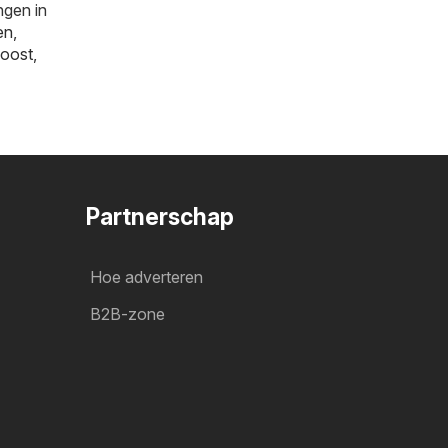
ngen in
en
,
oost
,
Partnerschap
Hoe adverteren
B2B-zone