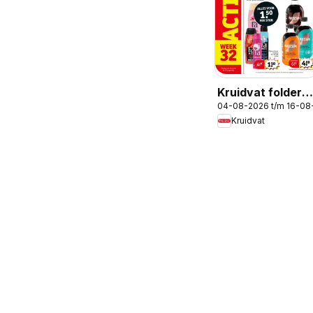
Kruidvat folder
04-08-2026 t/m 16-08
week 32
Kruidvat