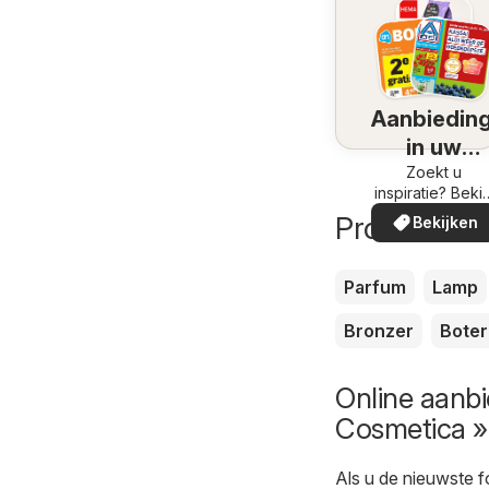
Aanbiedin
in uw
omgeving
Zoekt u
inspiratie? Bekij
de aanbiedinge
Producten d
Bekijken
in uw buurt!
Parfum
Lamp
Bronzer
Boter
Online aanbi
Cosmetica »
Als u de nieuwste f