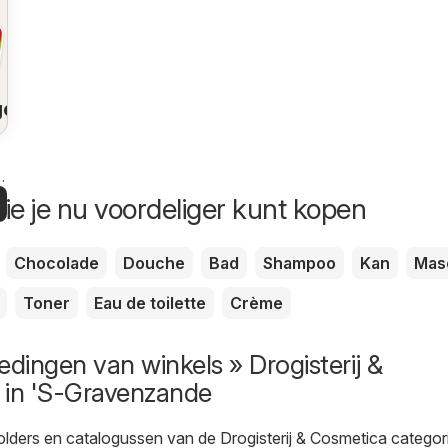
gen
k
n
ie je nu voordeliger kunt kopen
Chocolade
Douche
Bad
Shampoo
Kan
Mas
Toner
Eau de toilette
Crème
edingen van winkels » Drogisterij &
 in 'S-Gravenzande
olders en catalogussen van de Drogisterij & Cosmetica categori