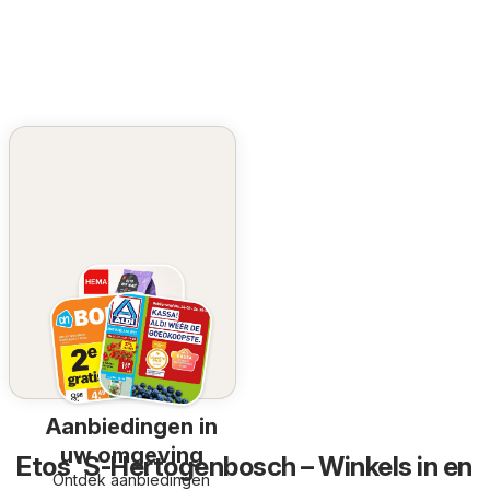
Aanbiedingen in
uw omgeving
Etos 'S-Hertogenbosch – Winkels in en
Ontdek aanbiedingen