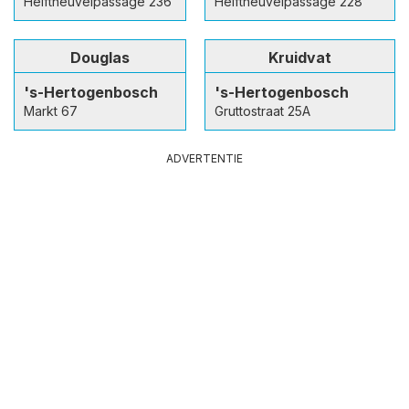
Helftheuvelpassage 236
Helftheuvelpassage 228
Douglas
Kruidvat
's-Hertogenbosch
's-Hertogenbosch
Markt 67
Gruttostraat 25A
ADVERTENTIE