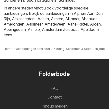
Schoenen & Sport categorie in Schijndel.
In andere steden vindt u ook voordelige speciale
aanbiedingen. Bekijk de aanbiedingen in
Alphen Aan Den
Rijn
,
Alblasserdam
,
Aalten
,
Almere
,
Alkmaar
,
Abcoude
,
Amerongen
,
Aalsmeer
,
Amstelveen
,
Aarle-Rixtel
,
Arcen
,
Appingedam
,
Almelo
,
Amsterdam Zuidoost
,
Apeldoorn
eens.
Home
Aanbiedingen Schijndel
Kleding, Schoenen & Sport Schijndel
Folderbode
FAQ
Contact
Inhoud melden