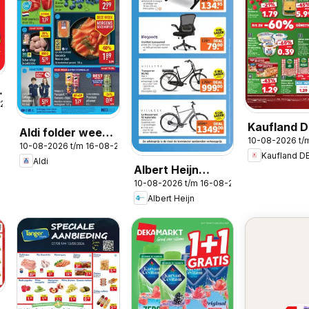
-2026
Kaufland D
Aldi folder week
10-08-2026 t/
Folder
10-08-2026 t/m 16-08-2026
33
Kaufland D
Aldi
Albert Heijn
10-08-2026 t/m 16-08-2026
folder -
Albert Heijn
Voordeelshop
folder week 33