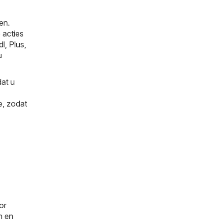
en.
 acties
dl
,
Plus
,
u
dat u
e, zodat
or
n en