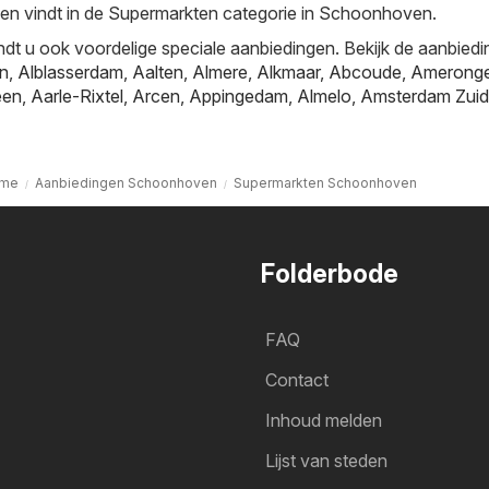
gen vindt in de Supermarkten categorie in Schoonhoven.
ndt u ook voordelige speciale aanbiedingen. Bekijk de aanbiedi
jn
,
Alblasserdam
,
Aalten
,
Almere
,
Alkmaar
,
Abcoude
,
Amerong
een
,
Aarle-Rixtel
,
Arcen
,
Appingedam
,
Almelo
,
Amsterdam Zuid
me
Aanbiedingen Schoonhoven
Supermarkten Schoonhoven
Folderbode
FAQ
Contact
Inhoud melden
Lijst van steden