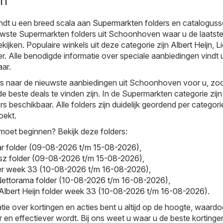
en
ndt u een breed scala aan
Supermarkten
folders en cataloguss
uwste Supermarkten folders uit Schoonhoven waar u de laatste
kijken. Populaire winkels uit deze categorie zijn
Albert Heijn
,
Li
er. Alle benodigde informatie over speciale aanbiedingen vindt 
aar.
jks naar de nieuwste aanbiedingen uit Schoonhoven voor u, zo
e beste deals te vinden zijn. In de Supermarkten categorie zijn
s beschikbaar. Alle folders zijn duidelijk geordend per categori
oekt.
moet beginnen? Bekijk deze folders:
r folder (09-08-2026 t/m 15-08-2026)
,
sz folder (09-08-2026 t/m 15-08-2026)
,
older week 33 (10-08-2026 t/m 16-08-2026)
,
Nettorama folder (10-08-2026 t/m 16-08-2026)
,
- Albert Heijn folder week 33 (10-08-2026 t/m 16-08-2026)
.
tie over kortingen en acties bent u altijd op de hoogte, waardo
r en effectiever wordt. Bij ons weet u waar u de beste kortinge