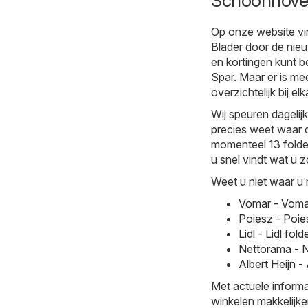
Schoonhov
Op onze website vi
Blader door de nie
en kortingen kunt be
Spar
. Maar er is me
overzichtelijk bij elk
Wij speuren dageli
precies weet waar d
momenteel 13 folder
u snel vindt wat u z
Weet u niet waar u 
Vomar - Voma
Poiesz - Poie
Lidl - Lidl f
Nettorama - 
Albert Heijn 
Met actuele informa
winkelen makkelijke