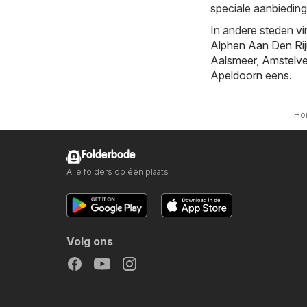
speciale aanbiedin
In andere steden vi
Alphen Aan Den Ri
Aalsmeer
,
Amstelv
Apeldoorn
eens.
Ho
Folderbode
Alle folders op één plaats
Volg ons