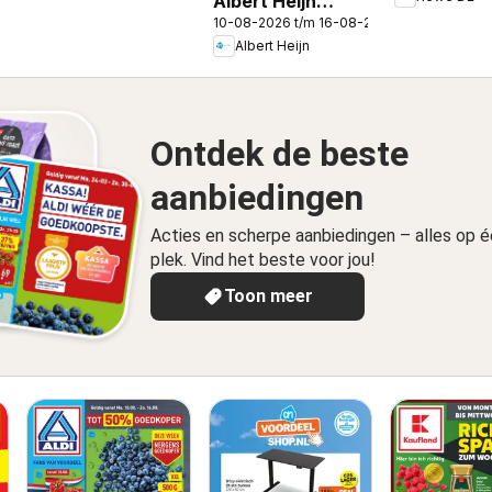
Albert Heijn
10-08-2026 t/m 16-08-2026
folder week 33
Albert Heijn
Ontdek de beste
aanbiedingen
Acties en scherpe aanbiedingen – alles op 
plek. Vind het beste voor jou!
Toon meer