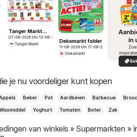
-2026
Tanger Markt
Aanbi
07-08-2026 t/m 13-08-2026
folder
in
Dekamarkt folder
Tanger Markt
omge
Zoe
11-08-2026 t/m 17-08-2026
inspirati
Dekamarkt
de aanb
Bek
in uw 
ie je nu voordeliger kunt kopen
Appels
Beker
Pot
Aardbeien
Barbecue
Broo
Wasmiddel
Yoghurt
Tomaten
Boter
Zak
edingen van winkels » Supermarkten » i