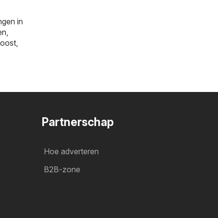
ngen in
en
,
oost
,
Partnerschap
Hoe adverteren
B2B-zone