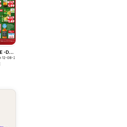
E -DE
m 12-08-2026
E