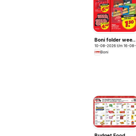
Boni folder week
10-08-2026 t/m 16-08
33
Boni
Budget Food