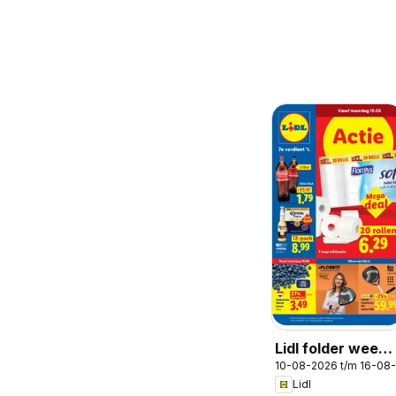
Lidl folder week
10-08-2026 t/m 16-08
33
Lidl