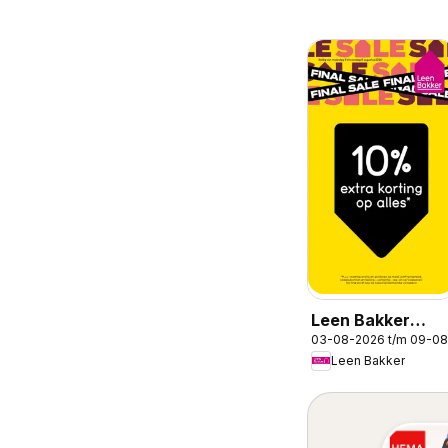
Leen Bakker
03-08-2026 t/m 09-0
folder
Leen Bakker