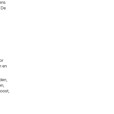
ens
. De
or
n en
den,
en
,
oost
,