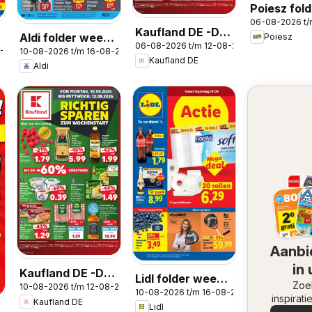
Poiesz fold
06-08-2026 t
Weekendac
Kaufland DE -DE
Aldi folder week
Poiesz
06-08-2026 t/m 12-08-2026
Folder
8-2026
10-08-2026 t/m 16-08-2026
33
Kaufland DE
Aldi
Aanbi
in
Kaufland DE -DE
Lidl folder week
omge
Zoe
10-08-2026 t/m 12-08-2026
Folder
10-08-2026 t/m 16-08-2026
33
inspirati
Kaufland DE
Lidl
de aanb