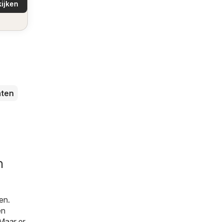
ijken
buurt!
ten
n
en.
en
 Maar er