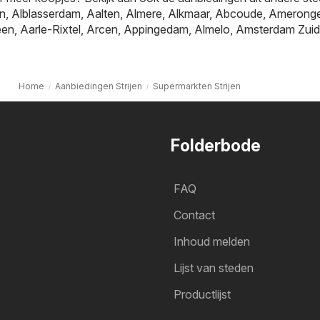
jn
,
Alblasserdam
,
Aalten
,
Almere
,
Alkmaar
,
Abcoude
,
Amerong
een
,
Aarle-Rixtel
,
Arcen
,
Appingedam
,
Almelo
,
Amsterdam Zuid
Home
Aanbiedingen Strijen
Supermarkten Strijen
Folderbode
FAQ
Contact
Inhoud melden
Lijst van steden
Productlijst