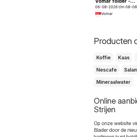
Vomar folder -
06-08-2026 t/m 08-0
Weekend folder
Vomar
Producten d
Koffie
Kaas
Nescafe
Salam
Mineraalwater
Online aanbi
Strijen
Op onze website vi
Blader door de nieu
kortingen kunt bekij