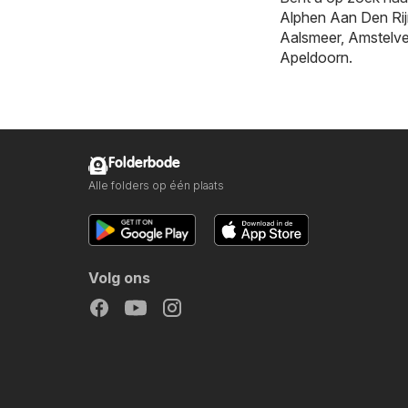
Alphen Aan Den Ri
Aalsmeer
,
Amstelv
Apeldoorn
.
Folderbode
Alle folders op één plaats
Volg ons