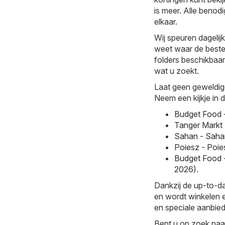
is meer. Alle benodi
elkaar.
Wij speuren dagelij
weet waar de beste 
folders beschikbaar.
wat u zoekt.
Laat geen geweldig
Neem een kijkje in 
Budget Food 
Tanger Markt 
Sahan - Saha
Poiesz - Poie
Budget Food 
2026)
.
Dankzij de up-to-da
en wordt winkelen e
en speciale aanbiedi
Bent u op zoek naa