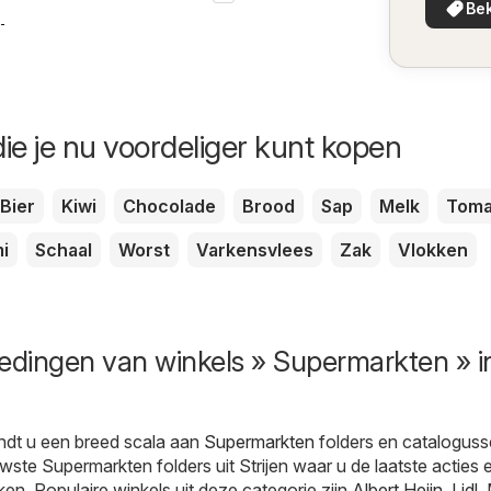
Bek
in uw 
8-2026
ie je nu voordeliger kunt kopen
Bier
Kiwi
Chocolade
Brood
Sap
Melk
Toma
i
Schaal
Worst
Varkensvlees
Zak
Vlokken
edingen van winkels » Supermarkten » i
ndt u een breed scala aan
Supermarkten
folders en cataloguss
wste Supermarkten folders uit Strijen waar u de laatste acties 
ken. Populaire winkels uit deze categorie zijn
Albert Heijn
,
Lidl
.