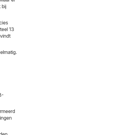
 bij
cies
teel 13
 vindt
elmatig.
8-
ormeerd
tingen
den,