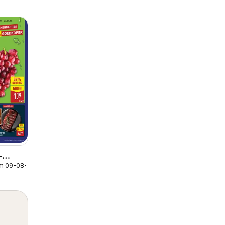
-
/m 09-08-2026
lder