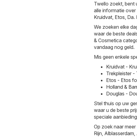
Twello zoekt, bent 
alle informatie ove
Kruidvat
,
Etos
,
Da
.
We zoeken elke dag 
waar de beste deals 
& Cosmetica categori
vandaag nog geld.
Mis geen enkele spe
Kruidvat - Kr
Trekpleister 
Etos - Etos f
Holland & Bar
Douglas - Dou
Stel thuis op uw g
waar u de beste pri
speciale aanbieding
Op zoek naar meer 
Rijn
,
Alblasserdam
,