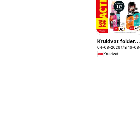
Kruidvat folder
04-08-2026 t/m 16-08
week 32
Kruidvat