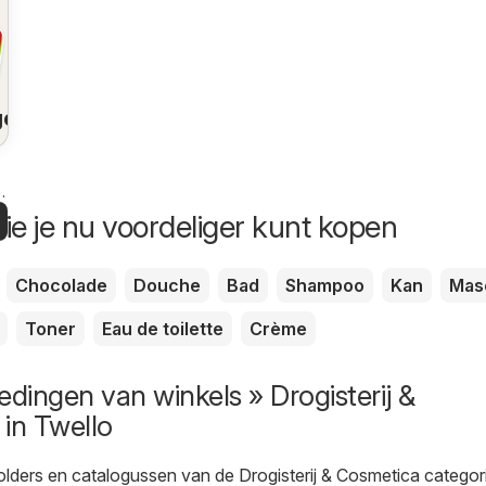
gen
k
n
ie je nu voordeliger kunt kopen
Chocolade
Douche
Bad
Shampoo
Kan
Mas
Toner
Eau de toilette
Crème
edingen van winkels » Drogisterij &
in Twello
olders en catalogussen van de Drogisterij & Cosmetica categori