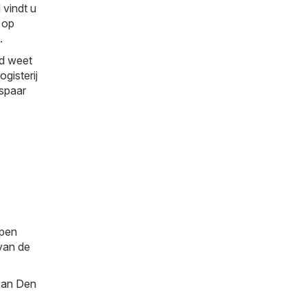
l
vindt u
 op
.
jd weet
gisterij
espaar
ppen
 van de
Aan Den