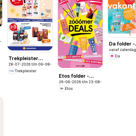
8-2026
Da folder -
vanaf zaterda
Magazine
Da
Trekpleister
28-07-2026 t/m 09-08-2026
folder
Trekpleister
Etos folder -
29-06-2026 t/m 23-08-2026
Zomer
Etos