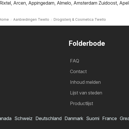
Rixtel
,
Arcen
,
Appingedam
,
Almelo
,
Amsterdam Zuidoost
,
Apel
Home
Aanbiedingen Twello
Drogisterij & Cosmetica Twello
Folderbode
FAQ
Contact
Inhoud melden
Lijst van steden
Productlijst
anada
Schweiz
Deutschland
Danmark
Suomi
France
Grea