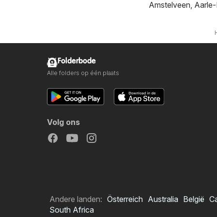
Amstelveen
,
Aarle-
Folderbode
Alle folders op één plaats
Volg ons
Andere landen:
Österreich
Australia
België
C
South Africa