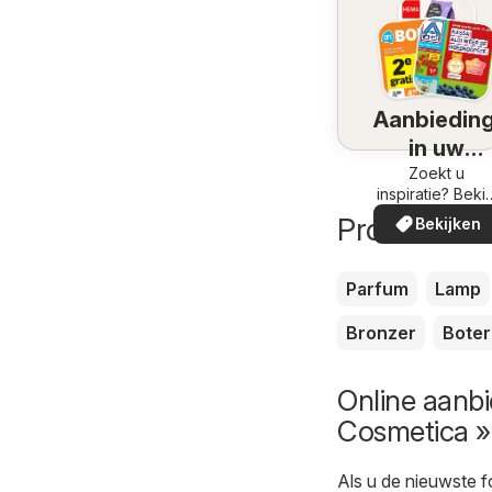
Aanbiedin
in uw
omgeving
Zoekt u
inspiratie? Bekij
de aanbiedinge
Producten d
Bekijken
in uw buurt!
Parfum
Lamp
Bronzer
Boter
Online aanbi
Cosmetica » 
Als u de nieuwste f