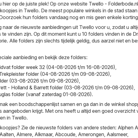
u hier op de juiste plek! Op onze website
Twello - Folderbode.n
r koopjes in Twello. De meest populaire winkels in de stad staan
 Doorzoek hun folders vandaag nog en mis geen enkele korting
naar de nieuwste aanbiedingen uit Twello voor u, zodat u alti
te vinden zijn. Op dit moment kunt u 10 folders vinden in de Dro
e. Alle folders zijn slechts tijdelijk geldig, dus aarzel niet en b
ciale aanbieding en bekijk deze folders:
uidvat folder week 32 (04-08-2026 t/m 16-08-2026)
,
- Trekpleister folder (04-08-2026 t/m 09-08-2026)
,
older (03-08-2026 t/m 09-08-2026)
,
rett - Holland & Barrett folder (03-08-2026 t/m 09-08-2026)
,
glas folder (vanaf zaterdag 01-08-2026)
.
emak een boodschappenlijst samen en ga dan in de winkel sho
js aangeboden krijgt. Met ons heeft u altijd een goed overzicht
en in Twello.
koopjes? Zie de nieuwste folders van andere steden:
Alphen 
Aalten
,
Almere
,
Alkmaar
,
Abcoude
,
Amerongen
,
Aalsmeer
,