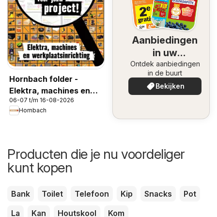
Aanbiedingen
in uw
Ontdek aanbiedingen
omgeving
in de buurt
Hornbach folder -
Bekijken
Elektra, machines en
06-07 t/m 16-08-2026
werkplaastsinrichting
Hornbach
Producten die je nu voordeliger
kunt kopen
Bank
Toilet
Telefoon
Kip
Snacks
Pot
La
Kan
Houtskool
Kom