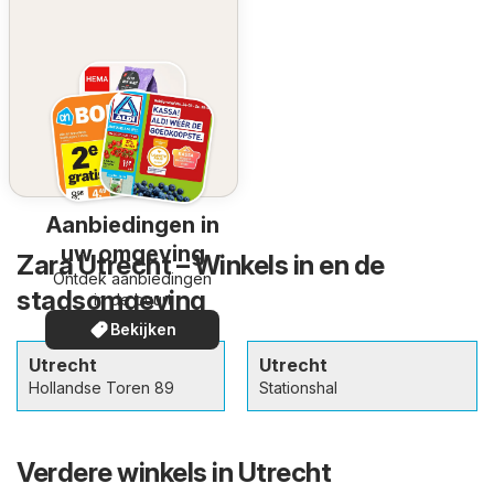
Aanbiedingen in
uw omgeving
Zara Utrecht – Winkels in en de
Ontdek aanbiedingen
stadsomgeving
in de buurt
Bekijken
Utrecht
Utrecht
Hollandse Toren 89
Stationshal
Verdere winkels in Utrecht