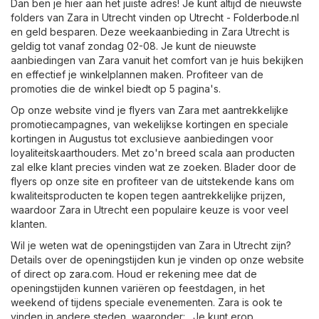
Dan ben je hier aan het juiste adres! Je kunt altijd de nieuwste
folders van Zara in Utrecht vinden op
Utrecht - Folderbode.nl
en geld besparen. Deze weekaanbieding in Zara Utrecht is
geldig tot vanaf zondag 02-08. Je kunt de nieuwste
aanbiedingen van Zara vanuit het comfort van je huis bekijken
en effectief je winkelplannen maken. Profiteer van de
promoties die de winkel biedt op 5 pagina's.
Op onze website vind je flyers van Zara met aantrekkelijke
promotiecampagnes, van wekelijkse kortingen en speciale
kortingen in Augustus tot exclusieve aanbiedingen voor
loyaliteitskaarthouders. Met zo'n breed scala aan producten
zal elke klant precies vinden wat ze zoeken. Blader door de
flyers op onze site en profiteer van de uitstekende kans om
kwaliteitsproducten te kopen tegen aantrekkelijke prijzen,
waardoor Zara in Utrecht een populaire keuze is voor veel
klanten.
Wil je weten wat de openingstijden van Zara in Utrecht zijn?
Details over de openingstijden kun je vinden op onze website
of direct op
zara.com
. Houd er rekening mee dat de
openingstijden kunnen variëren op feestdagen, in het
weekend of tijdens speciale evenementen. Zara is ook te
vinden in andere steden, waaronder: . Je kunt erop