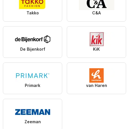
Takko
C&A
De Bijenkorf
KiK
Primark
van Haren
Zeeman