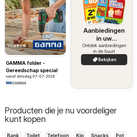
Aanbiedingen
in uw
Ontdek aanbiedingen
omgeving
in de buurt
Bekijken
GAMMA folder -
Gereedschap special
vanaf dinsdag 07-07-2026
GAMMA
Producten die je nu voordeliger
kunt kopen
Bank
Toilet
Telefoon
Kip
Snacks
Pot