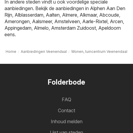
In andere steden vindt u ook voordelige speciale
aanbiedingen. Bekijk de aanbiedingen in
Alphen Aan Den
Rijn
,
Alblasserdam
,
Aalten
,
Almere
,
Alkmaar
,
Abcoude
,
Amerongen
,
Aalsmeer
,
Amstelveen
,
Aarle-Rixtel
,
Arcen
,
Appingedam
,
Almelo
,
Amsterdam Zuidoost
,
Apeldoorn
eens.
Home
Aanbiedingen Veenendaal
Wonen, tuincentrum Veenendaal
Folderbode
FAQ
Contact
Inhoud melden
Lijst van steden