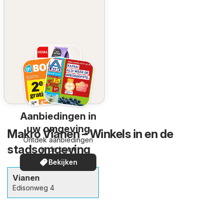
Aanbiedingen in
uw omgeving
Makro Vianen – Winkels in en de
Ontdek aanbiedingen
stadsomgeving
in de buurt
Bekijken
Vianen
Edisonweg 4