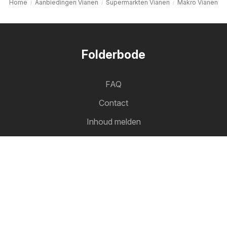
Home
Aanbiedingen Vianen
Supermarkten Vianen
Makro Vianen
Folderbode
FAQ
Contact
Inhoud melden
Lijst van steden
Productlijst
Partnerschap