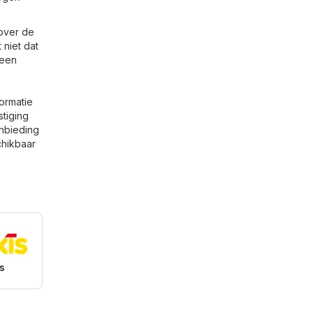
 over de
 niet dat
Leen
formatie
stiging
anbieding
hikbaar
s