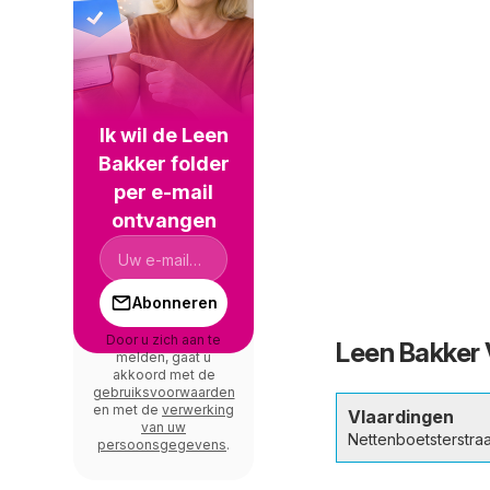
Ik wil de Leen
Bakker folder
per e-mail
ontvangen
Abonneren
Door u zich aan te
Leen Bakker 
melden, gaat u
akkoord met de
gebruiksvoorwaarden
en met de
verwerking
Vlaardingen
van uw
Nettenboetsterstraa
persoonsgegevens
.