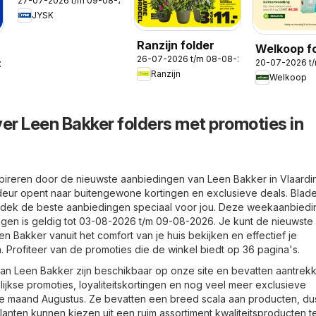
27-07-2026 t/m 09-08-2026
JYSK
Ranzijn folder
Welkoop f
26-07-2026 t/m 08-08-2026
20-07-2026 t
-2026
Ranzijn
Welkoop
ver Leen Bakker folders met promoties in
spireren door de nieuwste aanbiedingen van Leen Bakker in Vlaardi
deur opent naar buitengewone kortingen en exclusieve deals. Blad
tdek de beste aanbiedingen speciaal voor jou. Deze weekaanbiedin
gen is geldig tot 03-08-2026 t/m 09-08-2026. Je kunt de nieuwste
 Bakker vanuit het comfort van je huis bekijken en effectief je
 Profiteer van de promoties die de winkel biedt op 36 pagina's.
an Leen Bakker zijn beschikbaar op onze site en bevatten aantrekk
ijkse promoties, loyaliteitskortingen en nog veel meer exclusieve
 maand Augustus. Ze bevatten een breed scala aan producten, dus
Klanten kunnen kiezen uit een ruim assortiment kwaliteitsproducten 