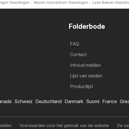
ngen Vlaardingen
Wonen, tuincentrum Vlaardingen
Leen Bakker Vlaardi
Folderbode
FAQ
Contact
Inhoud melden
Lijst van steden
Productlijst
anada
Schweiz
Deutschland
Danmark
Suomi
France
Grea
stellen
Voorwaarden voor het gebruik van de website
De ve