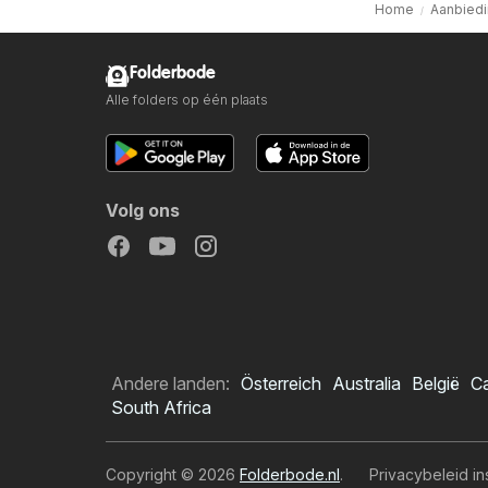
Home
Aanbiedi
Folderbode
Alle folders op één plaats
Volg ons
Andere landen:
Österreich
Australia
België
C
South Africa
Copyright © 2026
Folderbode.nl
.
Privacybeleid in