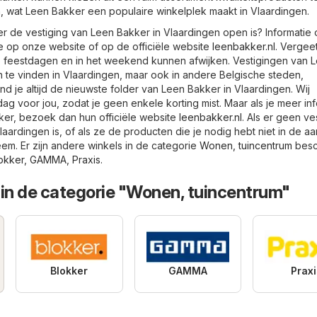
en, wat Leen Bakker een populaire winkelplek maakt in Vlaardingen.
er de vestiging van Leen Bakker in Vlaardingen open is? Informatie
je op onze website of op de officiële website
leenbakker.nl
. Vergeet
 feestdagen en in het weekend kunnen afwijken. Vestigingen van 
en te vinden in Vlaardingen, maar ook in andere Belgische steden,
ind je altijd de nieuwste folder van Leen Bakker in Vlaardingen. Wij
g voor jou, zodat je geen enkele korting mist. Maar als je meer in
er, bezoek dan hun officiële website
leenbakker.nl
. Als er geen ve
aardingen is, of als ze de producten die je nodig hebt niet in de a
m. Er zijn andere winkels in de categorie
Wonen, tuincentrum
besc
okker
,
GAMMA
,
Praxis
.
 in de categorie "Wonen, tuincentrum"
Blokker
GAMMA
Praxi