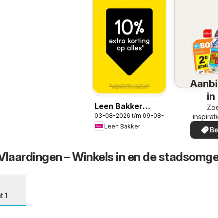
Aanbi
in
Leen Bakker
omg
Zoe
03-08-2026 t/m 09-08-2026
inspirat
folder
de aanb
Leen Bakker
Be
in uw
Vlaardingen – Winkels in en de stadsomg
t 1