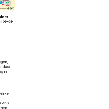
older
/m 09-08-2026
ngen,
er door
g in
elijke
 er is
tegen