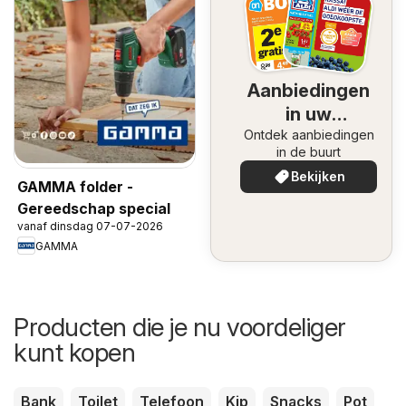
Aanbiedingen
in uw
Ontdek aanbiedingen
omgeving
in de buurt
Bekijken
GAMMA folder -
Gereedschap special
vanaf dinsdag 07-07-2026
GAMMA
Producten die je nu voordeliger
kunt kopen
Bank
Toilet
Telefoon
Kip
Snacks
Pot