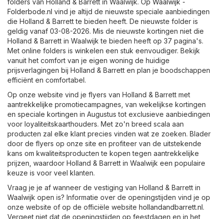
folders van Holland & Barrett in Waalwijk. Op
Waalwijk -
Folderbode.nl
vind je altijd de nieuwste speciale aanbiedingen
die Holland & Barrett te bieden heeft. De nieuwste folder is
geldig vanaf 03-08-2026. Mis de nieuwste kortingen niet die
Holland & Barrett in Waalwijk te bieden heeft op 37 pagina's.
Met online folders is winkelen een stuk eenvoudiger. Bekijk
vanuit het comfort van je eigen woning de huidige
prijsverlagingen bij Holland & Barrett en plan je boodschappen
efficiënt en comfortabel.
Op onze website vind je flyers van Holland & Barrett met
aantrekkelijke promotiecampagnes, van wekelijkse kortingen
en speciale kortingen in Augustus tot exclusieve aanbiedingen
voor loyaliteitskaarthouders. Met zo'n breed scala aan
producten zal elke klant precies vinden wat ze zoeken. Blader
door de flyers op onze site en profiteer van de uitstekende
kans om kwaliteitsproducten te kopen tegen aantrekkelijke
prijzen, waardoor Holland & Barrett in Waalwijk een populaire
keuze is voor veel klanten.
Vraag je je af wanneer de vestiging van Holland & Barrett in
Waalwijk open is? Informatie over de openingstijden vind je op
onze website of op de officiële website
hollandandbarrett.nl
.
Vergeet niet dat de openingstijden op feestdagen en in het