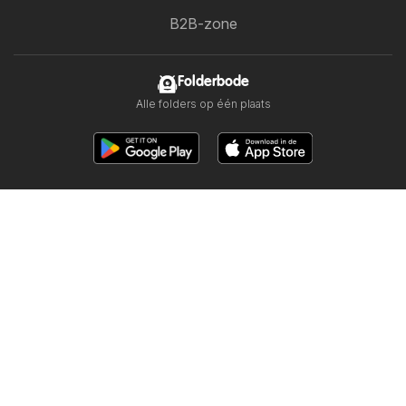
B2B-zone
Folderbode
Alle folders op één plaats
Volg ons
Andere landen:
Österreich
Australia
België
Canada
Schweiz
Deutschland
Danmark
Suomi
France
Great Britain
Italia
Lietuva
Norge
Sverige
South Africa
Copyright © 2026
Folderbode.nl
.