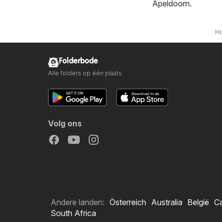
Apeldoorn
.
H
Folderbode
Alle folders op één plaats
Volg ons
Andere landen:
Österreich
Australia
België
C
South Africa