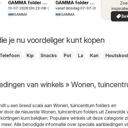
GAMMA folder -
GAMMA folder -
-2026
omge
Zoe
13-07-2026 t/m 23-08-2026
vanaf dinsdag 07-07-2026
inspirati
De nummer 1 in
Gereedschap
de aanb
GAMMA
GAMMA
verf
special
Bek
in uw 
ie je nu voordeliger kunt kopen
Telefoon
Kip
Snacks
Pot
La
Kan
Houtskoo
iedingen van winkels » Wonen, tuincent
ndt u een breed scala aan
Wonen, tuincentrum
folders en
er door de nieuwste Wonen, tuincentrum folders uit Zeewolde 
 kortingen kunt bekijken. Populaire winkels uit deze categorie zi
is meer. Alle benodigde informatie over speciale aanbiedingen vi