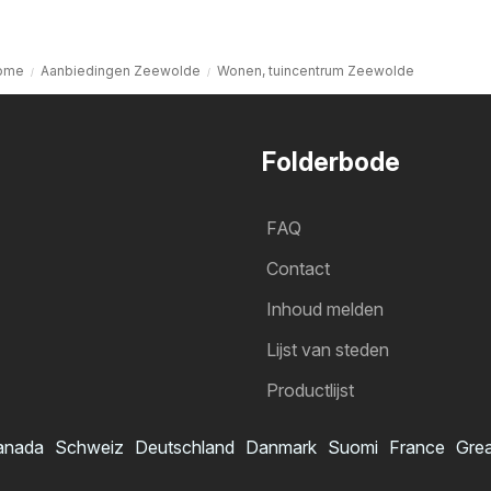
ome
Aanbiedingen Zeewolde
Wonen, tuincentrum Zeewolde
Folderbode
FAQ
Contact
Inhoud melden
Lijst van steden
Productlijst
anada
Schweiz
Deutschland
Danmark
Suomi
France
Grea