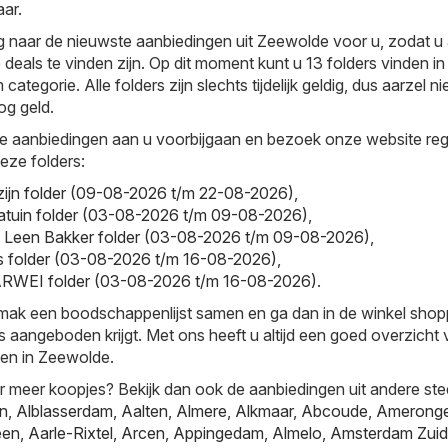
aar.
naar de nieuwste aanbiedingen uit Zeewolde voor u, zodat u a
deals te vinden zijn. Op dit moment kunt u 13 folders vinden in
ategorie. Alle folders zijn slechts tijdelijk geldig, dus aarzel ni
g geld.
e aanbiedingen aan u voorbijgaan en bezoek onze website reg
deze folders:
zijn folder (09-08-2026 t/m 22-08-2026)
,
ntratuin folder (03-08-2026 t/m 09-08-2026)
,
- Leen Bakker folder (03-08-2026 t/m 09-08-2026)
,
is folder (03-08-2026 t/m 16-08-2026)
,
WEI folder (03-08-2026 t/m 16-08-2026)
.
emak een boodschappenlijst samen en ga dan in de winkel sho
js aangeboden krijgt. Met ons heeft u altijd een goed overzicht
gen in Zeewolde.
r meer koopjes? Bekijk dan ook de aanbiedingen uit andere ste
jn
,
Alblasserdam
,
Aalten
,
Almere
,
Alkmaar
,
Abcoude
,
Amerong
een
,
Aarle-Rixtel
,
Arcen
,
Appingedam
,
Almelo
,
Amsterdam Zuid