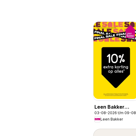
Leen Bakker
03-08-2026 t/m 09-0
folder
Leen Bakker