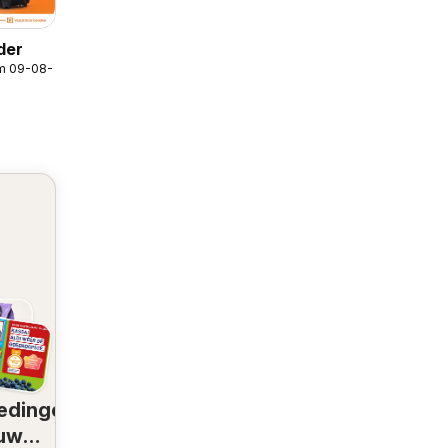
der
/m 09-08-2026
edingen
 uw