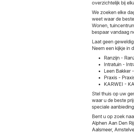
overzichtelijk bij elk
We zoeken elke dag 
weet waar de beste 
Wonen, tuincentrum c
bespaar vandaag no
Laat geen geweldig
Neem een kijkje in 
Ranzijn - Ran
Intratuin - I
Leen Bakker 
Praxis - Prax
KARWEI - KAR
Stel thuis op uw g
waar u de beste pri
speciale aanbiedin
Bent u op zoek naa
Alphen Aan Den Ri
Aalsmeer
,
Amstelv