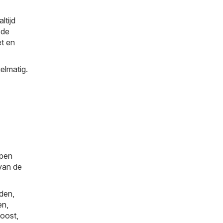
ltijd
 de
et en
elmatig.
ppen
 van de
den,
en
,
oost
,