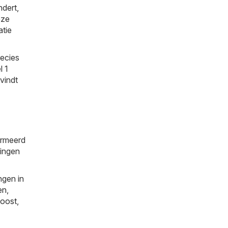
ndert,
eze
atie
recies
l 1
 vindt
ormeerd
tingen
ngen in
en
,
oost
,