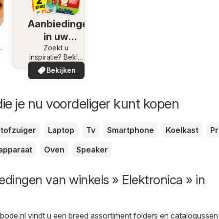
Aanbiedingen
in uw
omgeving
Zoekt u
8-2026
inspiratie? Bekijk
de aanbiedingen
Bekijken
in uw buurt!
ie je nu voordeliger kunt kopen
tofzuiger
Laptop
Tv
Smartphone
Koelkast
Pr
apparaat
Oven
Speaker
edingen van winkels » Elektronica » in
rbode.nl
vindt u een breed assortiment folders en catalogussen 