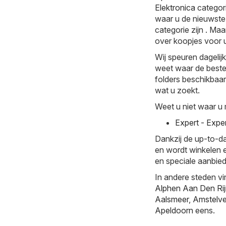
Elektronica
categori
waar u de nieuwste 
categorie zijn . Maa
over koopjes voor u
Wij speuren dagelij
weet waar de beste 
folders beschikbaar.
wat u zoekt.
Weet u niet waar u 
Expert - Expe
Dankzij de up-to-da
en wordt winkelen e
en speciale aanbiedi
In andere steden vi
Alphen Aan Den Ri
Aalsmeer
,
Amstelv
Apeldoorn
eens.