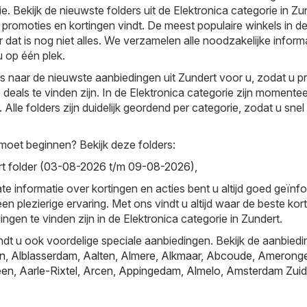
e. Bekijk de nieuwste folders uit de Elektronica categorie in Zu
promoties en kortingen vindt. De meest populaire winkels in d
r dat is nog niet alles. We verzamelen alle noodzakelijke inform
 op één plek.
ks naar de nieuwste aanbiedingen uit Zundert voor u, zodat u p
deals te vinden zijn. In de Elektronica categorie zijn momentee
 Alle folders zijn duidelijk geordend per categorie, zodat u snel
moet beginnen? Bekijk deze folders:
rt folder (03-08-2026 t/m 09-08-2026)
,
te informatie over kortingen en acties bent u altijd goed geïnf
en plezierige ervaring. Met ons vindt u altijd waar de beste kor
ngen te vinden zijn in de Elektronica categorie in Zundert.
ndt u ook voordelige speciale aanbiedingen. Bekijk de aanbiedi
jn
,
Alblasserdam
,
Aalten
,
Almere
,
Alkmaar
,
Abcoude
,
Amerong
een
,
Aarle-Rixtel
,
Arcen
,
Appingedam
,
Almelo
,
Amsterdam Zuid