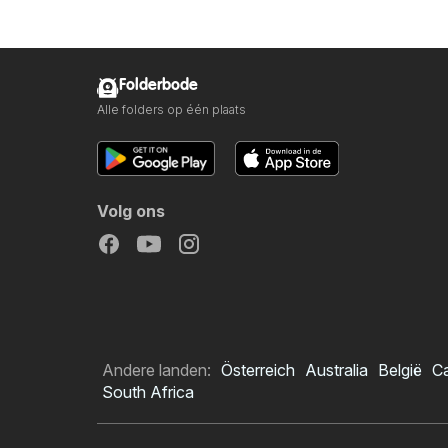
Folderbode
Alle folders op één plaats
Volg ons
Andere landen:
Österreich
Australia
België
C
South Africa