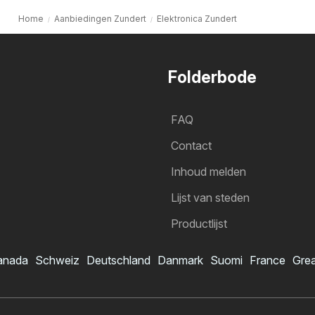
Home
Aanbiedingen Zundert
Elektronica Zundert
Folderbode
FAQ
Contact
Inhoud melden
Lijst van steden
Productlijst
anada
Schweiz
Deutschland
Danmark
Suomi
France
Grea