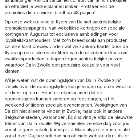
aanbiedingen van Da vanuit het comfort van je huis bekijken
en effectief je winkelplannen maken. Profiteer van de
promoties die de winkel biedt op 48 pagina's.
Op onze website vind je flyers van Da met aantrekkelijke
promotiecampagnes, van wekelijkse kortingen en speciale
kortingen in Augustus tot exclusieve aanbiedingen voor
loyaliteitskaarthouders. Met zo'n breed scala aan producten
zal elke klant precies vinden wat ze zoeken. Blader door de
flyers op onze site en profiteer van de uitstekende kans om
kwaliteitsproducten te kopen tegen aantrekkelijke prijzen,
waardoor Da in Zwolle een populaire keuze is voor veel
klanten.
Wil je weten wat de openingstijden van Da in Zwolle zijn?
Details over de openingstijden kun je vinden op onze website
of direct op
da.nl
. Houd er rekening mee dat de
openingstijden kunnen variëren op feestdagen, in het
weekend of tijdens speciale evenementen. Vestigingen van
Da zijn niet alleen te vinden in Zwolle, maar ook in andere
Belgische steden, waaronder . Bij ons vind je altijd de nieuwste
folder van Da in Zwolle. Wij verzamelen ze elke dag voor jou,
zodat je geen enkele korting mist. Maar als je meer informatie
zoekt over Da, bezoek dan hun officiële website
da.nl
. Als er