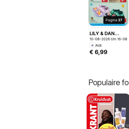
Pagina
37
LILY & DAN
10-08-2026 t/m 16-08
Badjas, Badjas
Aldi
met capuchon
€ 6,99
in haai- of
kattenprint.
Populaire fo