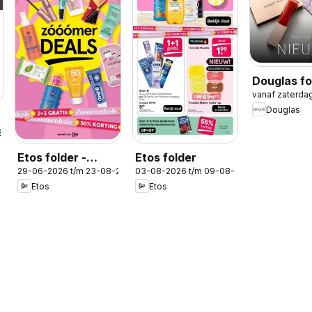
Douglas fo
vanaf zaterda
Douglas
2026
Etos folder -
Etos folder
29-06-2026 t/m 23-08-2026
03-08-2026 t/m 09-08-2026
Zomer
Etos
Etos