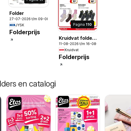
Folder
27-07-2026 t/m 09-08-2026
Pagina
110
JYSK
Folderprijs
Kruidvat folder
-2026
11-08-2026 t/m 16-08-2026
week 33
Kruidvat
Folderprijs
lders en catalogi