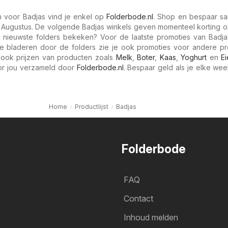
n voor Badjas vind je enkel op
Folderbode.nl
. Shop en bespaar s
 Augustus. De volgende Badjas winkels geven momenteel korting o
n nieuwste folders bekeken? Voor de laatste promoties van Badjas
te bladeren door de folders zie je ook promoties voor andere pr
ook prijzen van producten zoals
Melk
,
Boter
,
Kaas
,
Yoghurt
en
E
oor jou verzameld door
Folderbode.nl
. Bespaar geld als je elke wee
Home
Productlijst
Badjas
Folderbode
FAQ
Contact
Inhoud melden