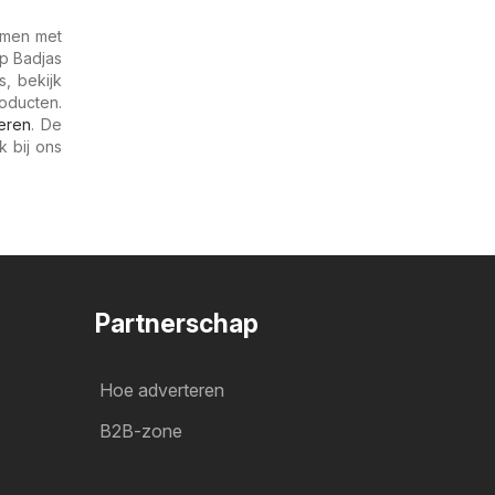
amen met
p Badjas
, bekijk
oducten.
ieren
. De
k bij ons
Partnerschap
Hoe adverteren
B2B-zone