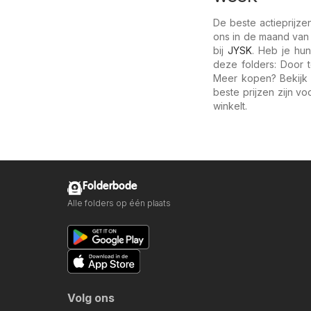
De beste actieprijze
ons in de maand van
bij
JYSK
. Heb je hu
deze folders: Door 
Meer kopen? Bekijk 
beste prijzen zijn v
winkelt.
Folderbode
Alle folders op één plaats
Volg ons