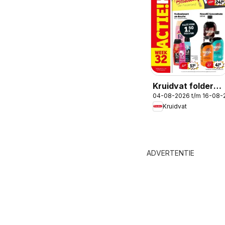
Kruidvat folder
04-08-2026 t/m 16-08-
week 32
Kruidvat
ADVERTENTIE