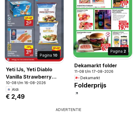
Pagina
2
Pagina
10
Dekamarkt folder
Yeti IJs, Yeti Diablo
11-08 t/m 17-08-2026
Vanilla Strawberry
Dekamarkt
10-08 t/m 16-08-2026
Cola Vegan Ice Cream
Folderprijs
Aldi
€ 2,49
ADVERTENTIE