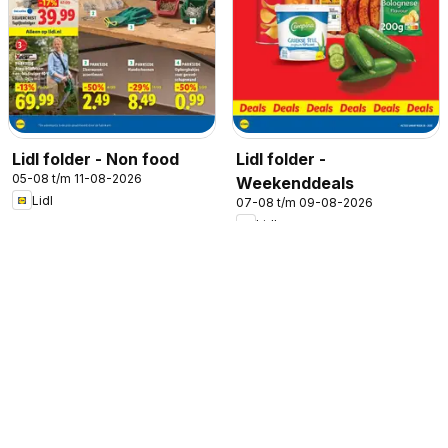
Lidl folder - Non food
Lidl folder -
05-08 t/m 11-08-2026
Weekenddeals
Lidl
07-08 t/m 09-08-2026
Lidl
ADVERTENTIE
Bekijk ook de aanbiedingen van
andere populaire producten
Pizza
Koffie
Bank
Cocktails
Steak