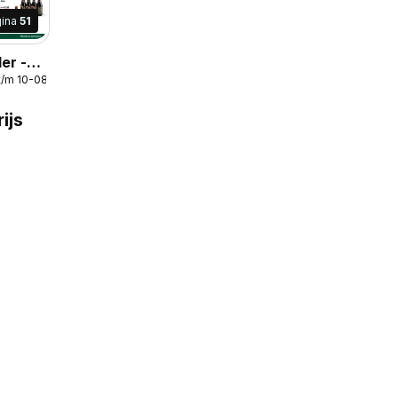
gina
51
der -
t/m 10-08-2026
ijs