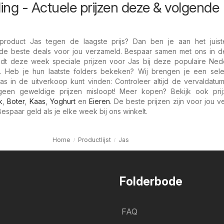
ing - Actuele prijzen deze & volgende
roduct Jas tegen de laagste prijs? Dan ben je aan het juist
de beste deals voor jou verzameld. Bespaar samen met ons in 
ndt deze week speciale prijzen voor Jas bij deze populaire Ned
. Heb je hun laatste folders bekeken? Wij brengen je een sele
as in de uitverkoop kunt vinden: Controleer altijd de vervaldatu
geen geweldige prijzen misloopt! Meer kopen? Bekijk ook pri
k
,
Boter
,
Kaas
,
Yoghurt
en
Eieren
. De beste prijzen zijn voor jou 
Bespaar geld als je elke week bij ons winkelt.
Home
Productlijst
Jas
Folderbode
FAQ