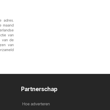
e adres.
de maand
erlandse
ctie van
m van de
jzen van
verzameld
Partnerschap
Hoe adverteren