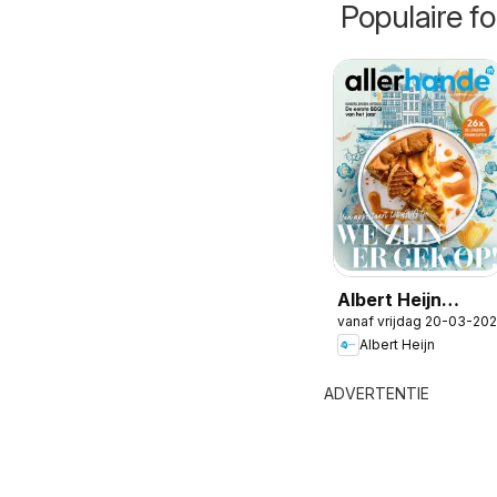
Populaire fo
Albert Heijn
vanaf vrijdag 20-03-20
folder -
Albert Heijn
Allerhande 2
ADVERTENTIE