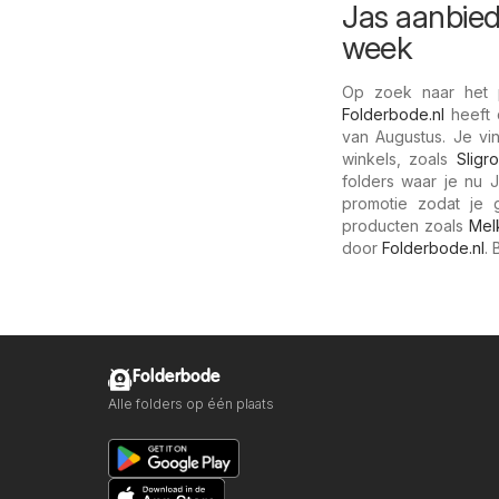
Jas aanbied
week
Op zoek naar het p
Folderbode.nl
heeft 
van Augustus. Je vi
winkels, zoals
Sligro
folders waar je nu J
promotie zodat je 
producten zoals
Mel
door
Folderbode.nl
. 
Folderbode
Alle folders op één plaats