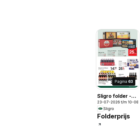
Pagina
63
Sligro folder -
23-07-2026 t/m 10-08
Non food
Sligro
Folderprijs