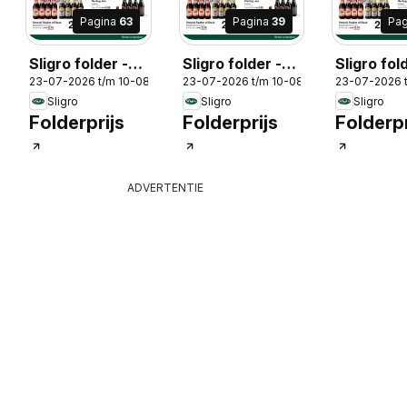
Pagina
63
Pagina
39
Pa
Sligro folder -
Sligro folder -
Sligro fol
-2026
23-07-2026 t/m 10-08-2026
23-07-2026 t/m 10-08-2026
23-07-2026 
WRCP Special
Spaarfolder
Wijn
Sligro
Sligro
Sligro
Folderprijs
Folderprijs
Folderpr
ADVERTENTIE