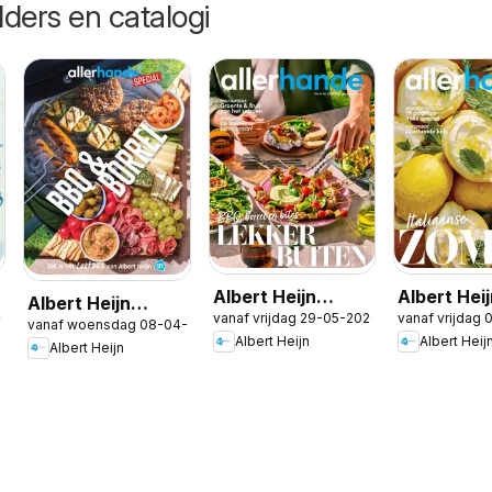
lders en catalogi
Albert Heijn
Albert Hei
Albert Heijn
26
vanaf vrijdag 29-05-2026
vanaf vrijdag
folder -
folder -
vanaf woensdag 08-04-2026
folder -
Albert Heijn
Albert Heij
Allerhande 3
Allerhande
Albert Heijn
Allerhande BBQ
special