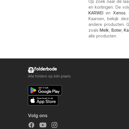
Op zoek naar de laa
en kortingen. De vo
KARWEI
en
Xenos
.
Kaarsen, bekijk dez
andere producten. G
zoals
Melk
,
Boter
,
Ka
alle producten.
Folderbode
Alle folders op één plaats
Volg ons