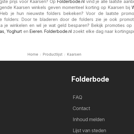
gste prijs voor Kaarsen? Op
Folderbode.nl
vind je alle laatste aan
lgende Kaarsen winkels geven momenteel korting op Kaarsen bij
 Heb je hun nieuwste folders bekeken? Voor de laatste promo
e folders: Door te bladeren door de folders zie je ook promot
a je winkelen en wil je wat geld besparen? Bekijk promoties op a
as
,
Yoghurt
en
Eieren
.
Folderbode.nl
zoekt elke dag naar kortingsp
Home
Productlijst
Kaarsen
Folderbode
FAQ
Contact
Inhoud melden
Lijst van steden