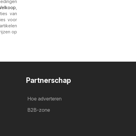
biedingen
Welkoop
,
ties van
ies voor
rtikelen
rijzen op
Partnerschap
Hoe adverteren
B2B-zone