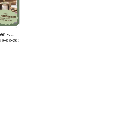
er -
 29-03-2026
ine