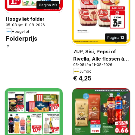
Pagina
29
Hoogvliet folder
05-08 t/m 11-08-2026
Hoogvliet
Folderprijs
Pagina
13
7UP, Sisi, Pepsi of
Rivella, Alle flessen à
05-08 t/m 11-08-2026
1,5 liter
Jumbo
€ 4,25