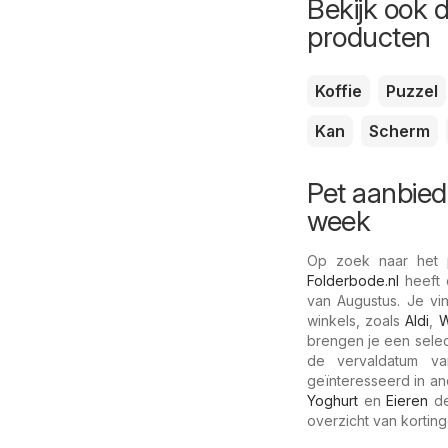
Bekijk ook 
producten
Koffie
Puzzel
Kan
Scherm
Pet aanbied
week
Op zoek naar het p
Folderbode.nl
heeft 
van Augustus. Je vi
winkels, zoals
Aldi
,
W
brengen je een select
de vervaldatum va
geïnteresseerd in a
Yoghurt
en
Eieren
de
overzicht van korting