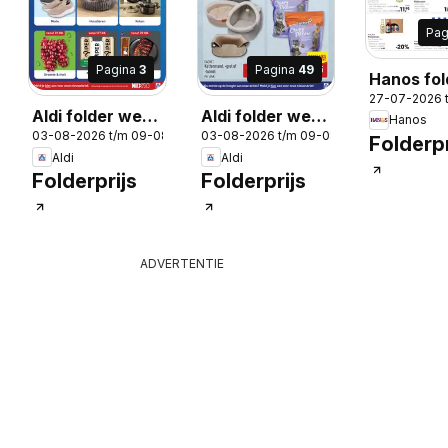
Pag
Pagina
3
Pagina
49
Hanos fol
27-07-2026 
Aldi folder week
Aldi folder week
Hanos
03-08-2026 t/m 09-08-2026
03-08-2026 t/m 09-08-2026
32
32
Folderpr
-2026
Aldi
Aldi
Folderprijs
Folderprijs
ADVERTENTIE