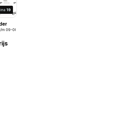
ina
19
der
t/m 09-08-2026
ijs