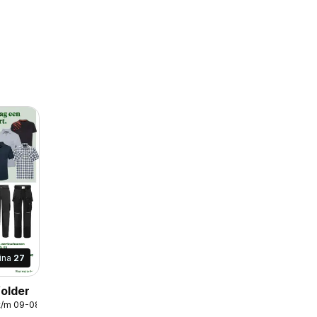
ina
27
older
t/m 09-08-2026