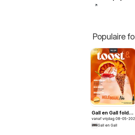
Populaire fo
Gall en Gall folder
vanaf vrijdag 08-05-20
- Toost magazine
Gall en Gall
voorjaar 2026