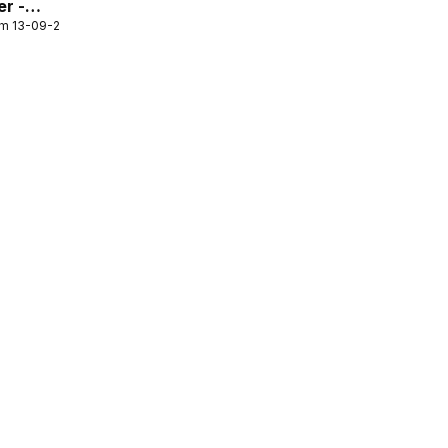
er -
/m 13-09-2026
ool