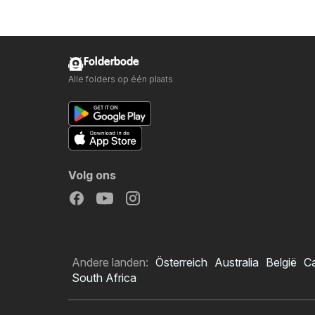
Folderbode
Alle folders op één plaats
Volg ons
Andere landen:
Österreich
Australia
België
C
South Africa