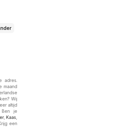
inder
e adres.
de maand
erlandse
eken? Wij
er altijd
 Ben je
er
,
Kaas
,
Krijg een