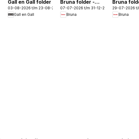
Gall en Gall folder
Bruna folder -
Bruna fold
03-08-2026 t/m 23-08-2026
07-07-2026 t/m 31-12-2026
29-07-2026 t
Jouw
Back 2 sch
Gall en Gall
Bruna
Bruna
koffiemoment