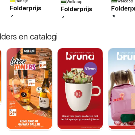
Ranzijn
Welkoop
Welkoop
Folderprijs
Folderpr
Folderprijs
lders en catalogi
26