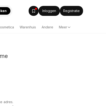
eken
Inloggen
Registratie
Cosmetica
Warenhuis
Andere
Meer
ame
te adres.