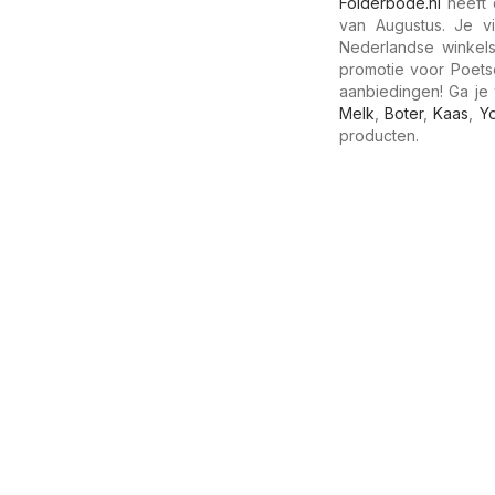
Folderbode.nl
heeft 
van Augustus. Je v
Nederlandse winkels
promotie voor Poets
aanbiedingen! Ga je 
Melk
,
Boter
,
Kaas
,
Y
producten.