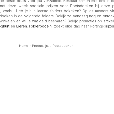
de beste deals voor jou verzameld. Bespaar samen met ons in 
indt deze week speciale prijzen voor Poetsdoeken bij deze p
, zoals . Heb je hun laatste folders bekeken? Op dit moment vi
doeken in de volgende folders: Bekijk ze vandaag nog en ontde
winkelen en wil je wat geld besparen? Bekijk promoties op artike
oghurt
en
Eieren
.
Folderbode.nl
zoekt elke dag naar kortingsprijze
Home
Productlijst
Poetsdoeken