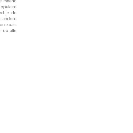
de maand
opulaire
nd je de
k andere
len zoals
n op alle