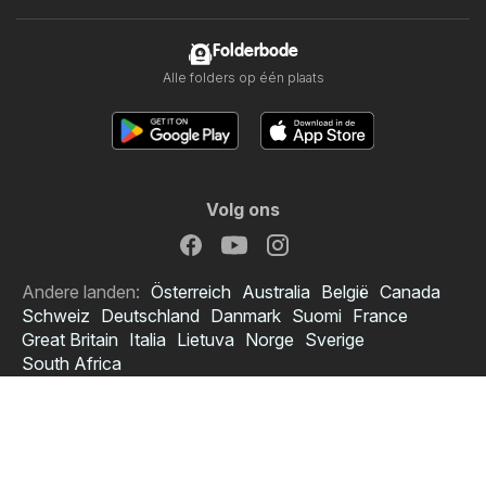
Folderbode
Alle folders op één plaats
Volg ons
Andere landen:
Österreich
Australia
België
Canada
Schweiz
Deutschland
Danmark
Suomi
France
Great Britain
Italia
Lietuva
Norge
Sverige
South Africa
Copyright © 2026
Folderbode.nl
.
Privacybeleid instellen