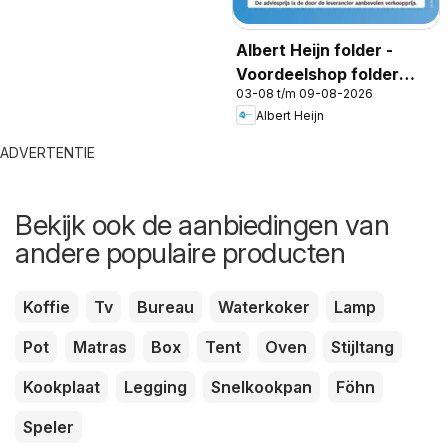
Albert Heijn folder -
Voordeelshop folder
03-08 t/m 09-08-2026
week 32
Albert Heijn
ADVERTENTIE
Bekijk ook de aanbiedingen van
andere populaire producten
Koffie
Tv
Bureau
Waterkoker
Lamp
Pot
Matras
Box
Tent
Oven
Stijltang
Kookplaat
Legging
Snelkookpan
Föhn
Speler