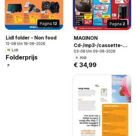
Pagina
12
Pagina
2
Lidl folder - Non food
MAGINON
12-08 t/m 18-08-2026
Cd-/mp3-/cassette-
Lidl
03-08 t/m 09-08-2026
speler, MAGINON
Folderprijs
Aldi
Cd-/mp3-/cassette-
€ 34,99
speler Per stuk.