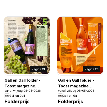
Pagina
13
Pagina
23
Gall en Gall folder -
Gall en Gall folder -
Toost magazine
Toost magazine
vanaf vrijdag 08-05-2026
vanaf vrijdag 08-05-2026
voorjaar 2026
voorjaar 2026
Gall en Gall
Gall en Gall
Folderprijs
Folderprijs