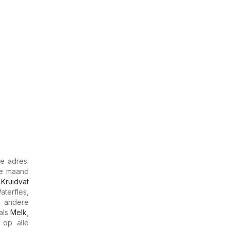
e adres.
de maand
j
Kruidvat
terfles,
r andere
als
Melk
,
 op alle