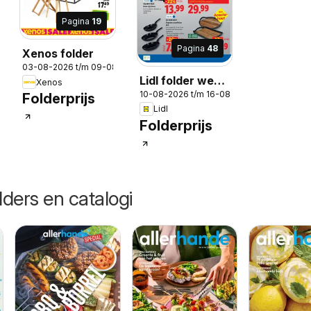
Pagina
19
Pagina
48
Xenos folder
03-08-2026 t/m 09-08-2026
Lidl folder week
Xenos
10-08-2026 t/m 16-08-2026
33
Folderprijs
-2026
Lidl
Folderprijs
lders en catalogi