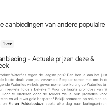
de aanbiedingen van andere populaire
Oven
anbieding - Actuele prijzen deze &
eek
oduct Waterfles tegen de laagste prijs? Dan ben je aan het juist
de beste deals voor jou verzameld. Bespaar samen met ons in 
gende Waterfles winkels geven momenteel korting op Waterfles bi
un nieuwste folders bekeken? Voor de laatste promoties van Wa
s: Door te bladeren door de folders zie je ook promoties voo
kelen en wil je wat geld besparen? Bekijk promoties op artikelen zo
t
en
Eieren
.
Folderbode.nl
zoekt elke dag naar kortingsprijzen