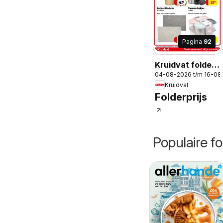
Pagina
92
Kruidvat folder
04-08-2026 t/m 16-08
week 32
Kruidvat
Folderprijs
Populaire fo