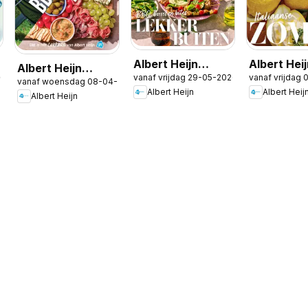
Albert Heijn
Albert Hei
Albert Heijn
26
vanaf vrijdag 29-05-2026
vanaf vrijdag
folder -
folder -
vanaf woensdag 08-04-2026
folder -
Albert Heijn
Albert Heij
Allerhande 3
Allerhande
Albert Heijn
Allerhande BBQ
special