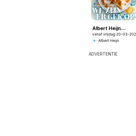
Albert Heijn
vanaf vrijdag 20-03-20
folder -
Albert Heijn
Allerhande 2
ADVERTENTIE