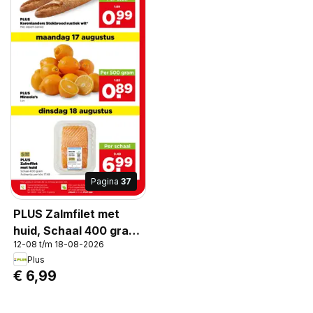
Pagina
37
PLUS Zalmfilet met
huid, Schaal 400 gram
12-08 t/m 18-08-2026
Actieprijs per kilo 17.48
Plus
€ 6,99