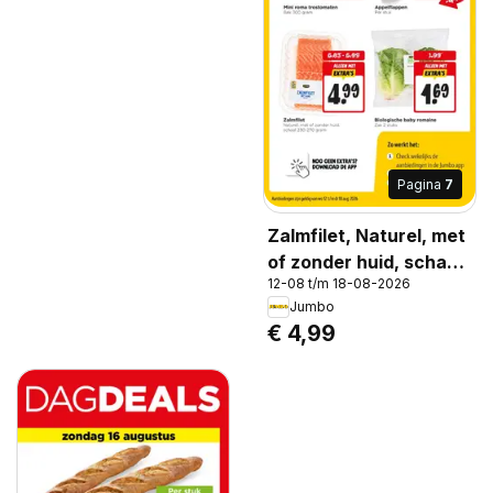
Pagina
7
Zalmfilet, Naturel, met
of zonder huid, schaal
12-08 t/m 18-08-2026
230-270 gram
Jumbo
€ 4,99