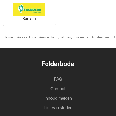
Ranzijn
Home
Aanbiedingen Amsterdam
Wonen, tuincentrum Amsterdam
B
Folderbode
FAQ
Contact
Inhoud melden
Lijst van steden