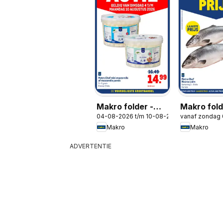
Makro folder -
Makro fold
04-08-2026 t/m 10-08-2026
vanaf zondag
Versdeals
Laagste pr
Makro
Makro
ADVERTENTIE