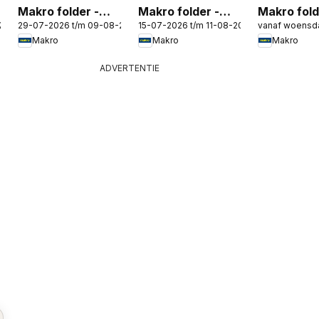
Makro folder -
Makro folder -
Makro fold
-2026
29-07-2026 t/m 09-08-2026
15-07-2026 t/m 11-08-2026
vanaf woensd
Non food
Horeca Magazine
Terras & 
Makro
Makro
Makro
4
ADVERTENTIE