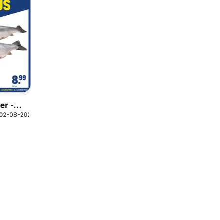
er -
 02-08-2026
ijs