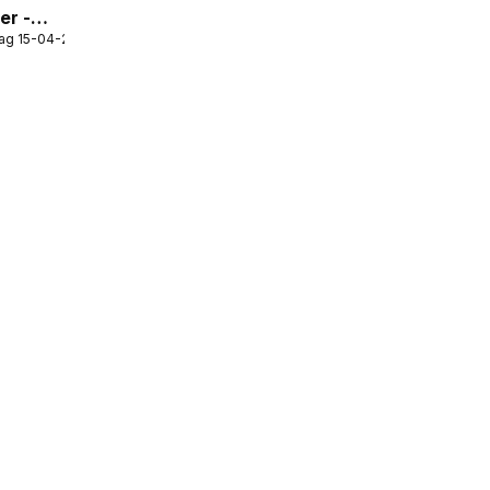
er -
ag 15-04-2026
BBQ