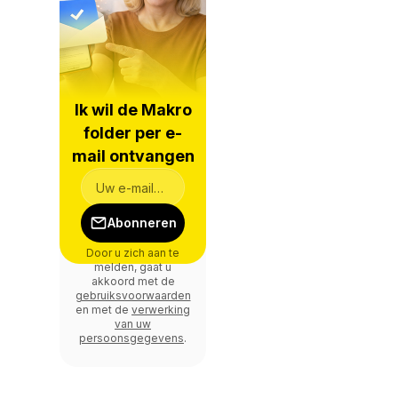
Ik wil de Makro
folder per e-
mail ontvangen
Abonneren
Door u zich aan te
melden, gaat u
akkoord met de
gebruiksvoorwaarden
en met de
verwerking
van uw
persoonsgegevens
.