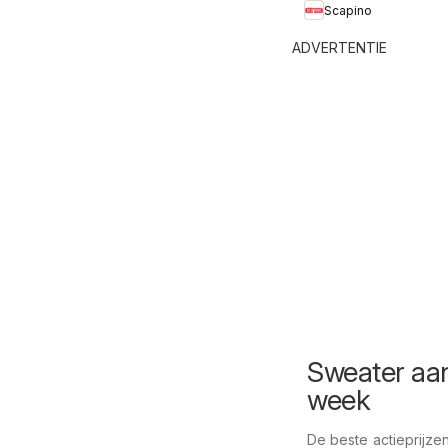
Scapino
ADVERTENTIE
Sweater aan
week
De beste actieprijze