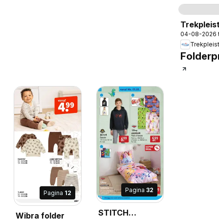
Pag
Trekpleis
04-08-2026 
folder
Trekpleis
Folderpr
-2026
Pagina
32
Pagina
12
STITCH
Wibra folder