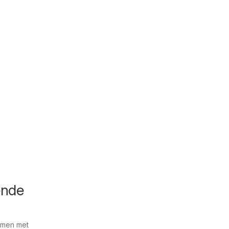
ende
amen met