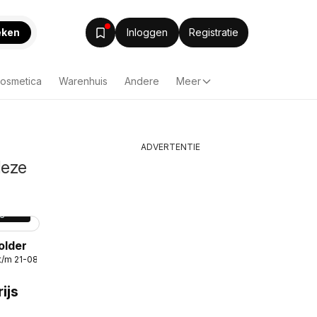
eken
Inloggen
Registratie
Cosmetica
Warenhuis
Andere
Meer
ADVERTENTIE
deze
gina
6
older
t/m 21-08-2026
ijs