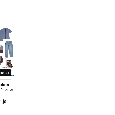
ina
21
older
t/m 21-08-2026
ijs