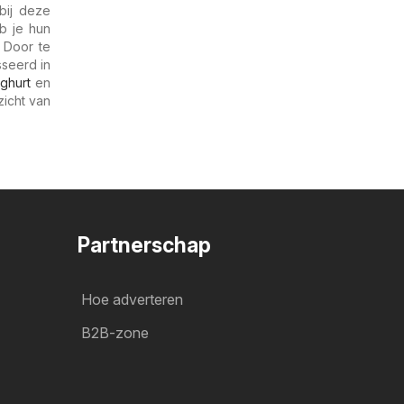
bij deze
b je hun
 Door te
sseerd in
ghurt
en
zicht van
Partnerschap
Hoe adverteren
B2B-zone