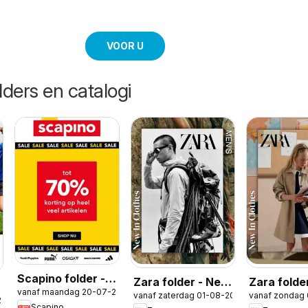
VOOR U
lders en catalogi
Scapino folder -
Zara folder - New
Zara folde
vanaf maandag 20-07-2026
Sale 70% week
vanaf zaterdag 01-08-2026
vanaf zondag
in Men
in Girls
2026
Scapino