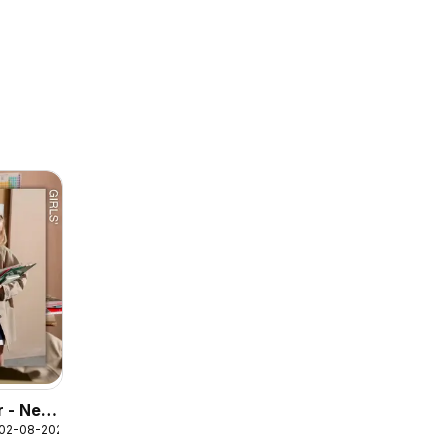
r - New
 02-08-2026