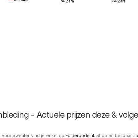
30
Zara
Zara
bieding - Actuele prijzen deze & volg
n voor Sweater vind je enkel op
Folderbode.nl
. Shop en bespaar s