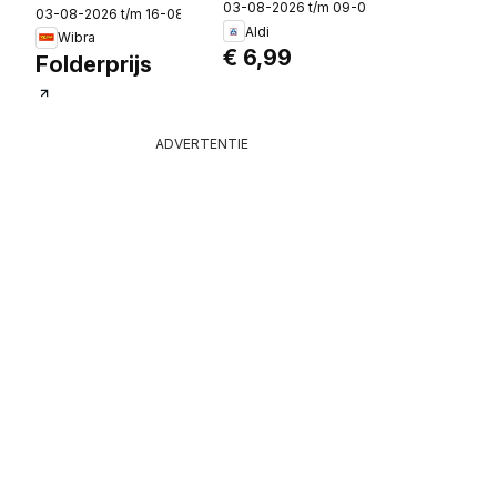
03-08-2026 t/m 09-08-2026
Sweater, 110-116
03-08-2026 t/m 16-08-2026
Aldi
t/m 132-140.
Wibra
€ 6,99
Folderprijs
ADVERTENTIE