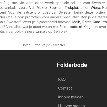
 Augustus. Je vindt deze week speciale prijzen voor Sweater 
se winkels, zoals
Aldi
,
Makro
,
Zeeman
,
Trekpleister
en
Wibra
. He
ken? Voor de laatste promoties van Sweater, bekijk deze folders:
ders zie je ook promoties voor andere producten. Ben je geïntere
als Sweater? Weet je bijvoorbeeld hoeveel
Melk
,
Boter
,
Kaas
,
Yo
t? Vind alles wat je moet weten met
Folderbode.nl
. Krijg een over
ote, maar ook kleinere winkels op één plek.
Home
Productlijst
Sweater
Folderbode
FAQ
Contact
Inhoud melden
Lijst van steden