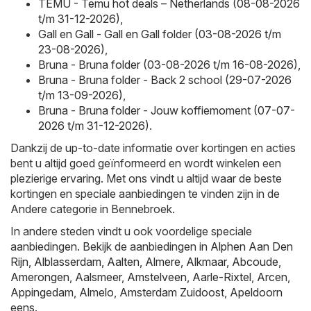
TEMU - Temu hot deals – Netherlands (08-08-2026
t/m 31-12-2026)
,
Gall en Gall - Gall en Gall folder (03-08-2026 t/m
23-08-2026)
,
Bruna - Bruna folder (03-08-2026 t/m 16-08-2026)
,
Bruna - Bruna folder - Back 2 school (29-07-2026
t/m 13-09-2026)
,
Bruna - Bruna folder - Jouw koffiemoment (07-07-
2026 t/m 31-12-2026)
.
Dankzij de up-to-date informatie over kortingen en acties
bent u altijd goed geïnformeerd en wordt winkelen een
plezierige ervaring. Met ons vindt u altijd waar de beste
kortingen en speciale aanbiedingen te vinden zijn in de
Andere categorie in Bennebroek.
In andere steden vindt u ook voordelige speciale
aanbiedingen. Bekijk de aanbiedingen in
Alphen Aan Den
Rijn
,
Alblasserdam
,
Aalten
,
Almere
,
Alkmaar
,
Abcoude
,
Amerongen
,
Aalsmeer
,
Amstelveen
,
Aarle-Rixtel
,
Arcen
,
Appingedam
,
Almelo
,
Amsterdam Zuidoost
,
Apeldoorn
eens.