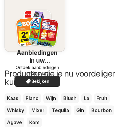
Aanbiedingen
in uw
Ontdek aanbiedingen
omgeving
Producten die je nu voordeliger
in de buurt
kunt kopen
Bekijken
Kaas
Piano
Wijn
Blush
La
Fruit
Whisky
Mixer
Tequila
Gin
Bourbon
Agave
Kom