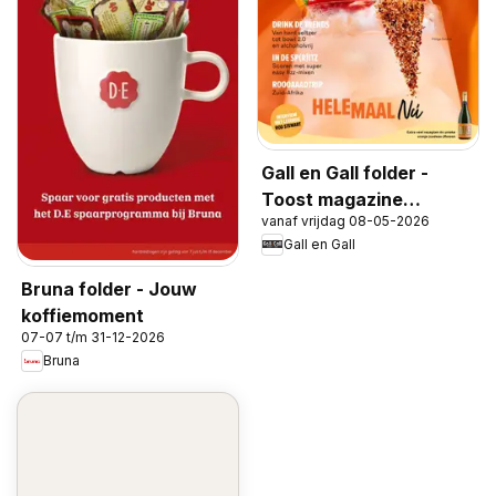
Gall en Gall folder -
Toost magazine
vanaf vrijdag 08-05-2026
voorjaar 2026
Gall en Gall
Bruna folder - Jouw
koffiemoment
07-07 t/m 31-12-2026
Bruna