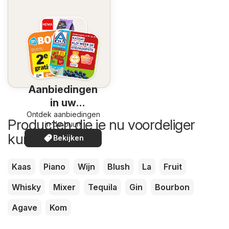
Aanbiedingen
in uw
Ontdek aanbiedingen
omgeving
Producten die je nu voordeliger
in de buurt
kunt kopen
Bekijken
Kaas
Piano
Wijn
Blush
La
Fruit
Whisky
Mixer
Tequila
Gin
Bourbon
Agave
Kom