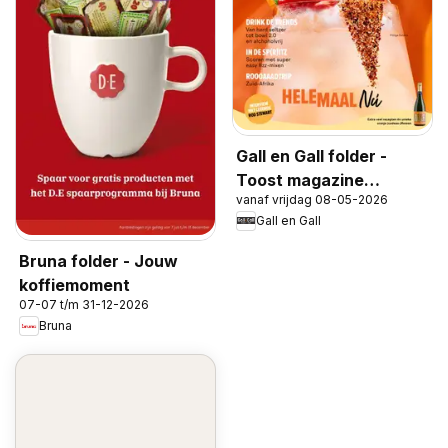
Gall en Gall folder -
Toost magazine
vanaf vrijdag 08-05-2026
voorjaar 2026
Gall en Gall
Bruna folder - Jouw
koffiemoment
07-07 t/m 31-12-2026
Bruna