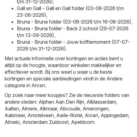
t/m 31-12-2026)
,
Gall en Gall - Gall en Gall folder (03-08-2026 t/m
23-08-2026)
,
Bruna - Bruna folder (03-08-2026 t/m 16-08-2026)
,
Bruna - Bruna folder - Back 2 school (29-07-2026
t/m 13-09-2026)
,
Bruna - Bruna folder - Jouw koffiemoment (07-07-
2026 t/m 31-12-2026)
.
Met actuele informatie over kortingen en acties bent u
altijd op de hoogte, waardoor winkelen makkelijker en
effectiever wordt. Bij ons weet u waar u de beste
kortingen en speciale aanbiedingen vindt in de Andere
categorie in Arcen.
Op zoek naar meer koopjes? Zie de nieuwste folders van
andere steden:
Alphen Aan Den Rijn
,
Alblasserdam
,
Aalten
,
Almere
,
Alkmaar
,
Abcoude
,
Amerongen
,
Aalsmeer
,
Amstelveen
,
Aarle-Rixtel
,
Arcen
,
Appingedam
,
Almelo
,
Amsterdam Zuidoost
,
Apeldoorn
.