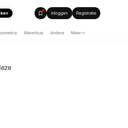
eken
Inloggen
Registratie
Cosmetica
Warenhuis
Andere
Meer
deze