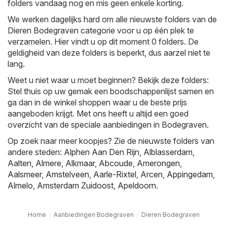
folders vandaag nog en mis geen enkele korting.
We werken dagelijks hard om alle nieuwste folders van de
Dieren Bodegraven categorie voor u op één plek te
verzamelen. Hier vindt u op dit moment 0 folders. De
geldigheid van deze folders is beperkt, dus aarzel niet te
lang.
Weet u niet waar u moet beginnen? Bekijk deze folders:
Stel thuis op uw gemak een boodschappenlijst samen en
ga dan in de winkel shoppen waar u de beste prijs
aangeboden krijgt. Met ons heeft u altijd een goed
overzicht van de speciale aanbiedingen in Bodegraven.
Op zoek naar meer koopjes? Zie de nieuwste folders van
andere steden:
Alphen Aan Den Rijn
,
Alblasserdam
,
Aalten
,
Almere
,
Alkmaar
,
Abcoude
,
Amerongen
,
Aalsmeer
,
Amstelveen
,
Aarle-Rixtel
,
Arcen
,
Appingedam
,
Almelo
,
Amsterdam Zuidoost
,
Apeldoorn
.
Home
Aanbiedingen Bodegraven
Dieren Bodegraven