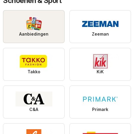
Schoenen & Sport"
Aanbiedingen
Zeeman
Takko
KiK
C&A
Primark