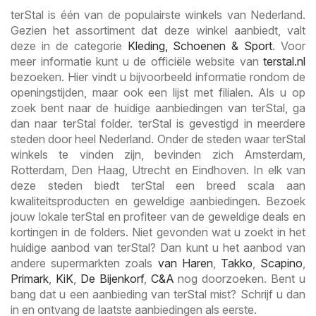
terStal is één van de populairste winkels van Nederland.
Gezien het assortiment dat deze winkel aanbiedt, valt
deze in de categorie
Kleding, Schoenen & Sport
. Voor
meer informatie kunt u de officiële website van
terstal.nl
bezoeken. Hier vindt u bijvoorbeeld informatie rondom de
openingstijden, maar ook een lijst met filialen. Als u op
zoek bent naar de huidige aanbiedingen van terStal, ga
dan naar terStal folder. terStal is gevestigd in meerdere
steden door heel Nederland. Onder de steden waar terStal
winkels te vinden zijn, bevinden zich Amsterdam,
Rotterdam, Den Haag, Utrecht en Eindhoven. In elk van
deze steden biedt terStal een breed scala aan
kwaliteitsproducten en geweldige aanbiedingen. Bezoek
jouw lokale terStal en profiteer van de geweldige deals en
kortingen in de folders. Niet gevonden wat u zoekt in het
huidige aanbod van terStal? Dan kunt u het aanbod van
andere supermarkten zoals
van Haren
,
Takko
,
Scapino
,
Primark
,
KiK
,
De Bijenkorf
,
C&A
nog doorzoeken. Bent u
bang dat u een aanbieding van terStal mist? Schrijf u dan
in en ontvang de laatste aanbiedingen als eerste.