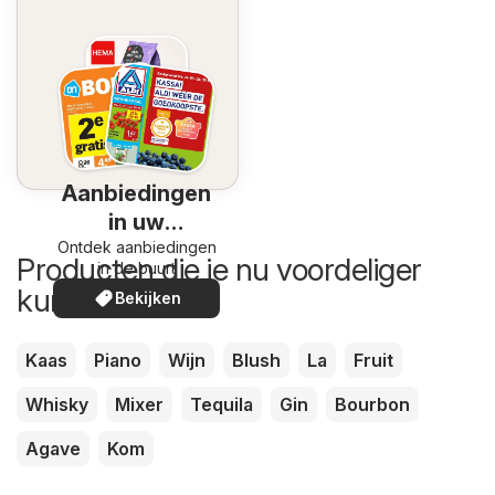
Aanbiedingen
in uw
Ontdek aanbiedingen
omgeving
Producten die je nu voordeliger
in de buurt
kunt kopen
Bekijken
Kaas
Piano
Wijn
Blush
La
Fruit
Whisky
Mixer
Tequila
Gin
Bourbon
Agave
Kom