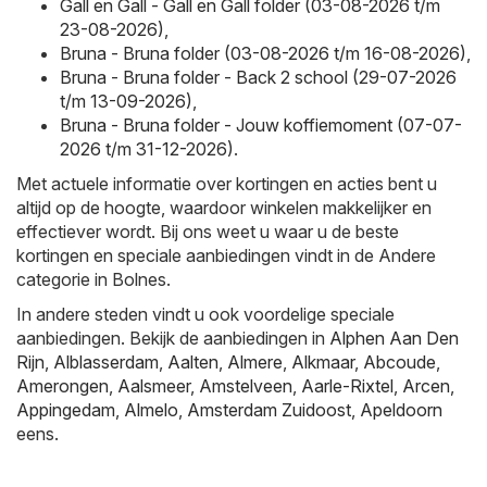
Gall en Gall - Gall en Gall folder (03-08-2026 t/m
23-08-2026)
,
Bruna - Bruna folder (03-08-2026 t/m 16-08-2026)
,
Bruna - Bruna folder - Back 2 school (29-07-2026
t/m 13-09-2026)
,
Bruna - Bruna folder - Jouw koffiemoment (07-07-
2026 t/m 31-12-2026)
.
Met actuele informatie over kortingen en acties bent u
altijd op de hoogte, waardoor winkelen makkelijker en
effectiever wordt. Bij ons weet u waar u de beste
kortingen en speciale aanbiedingen vindt in de Andere
categorie in Bolnes.
In andere steden vindt u ook voordelige speciale
aanbiedingen. Bekijk de aanbiedingen in
Alphen Aan Den
Rijn
,
Alblasserdam
,
Aalten
,
Almere
,
Alkmaar
,
Abcoude
,
Amerongen
,
Aalsmeer
,
Amstelveen
,
Aarle-Rixtel
,
Arcen
,
Appingedam
,
Almelo
,
Amsterdam Zuidoost
,
Apeldoorn
eens.