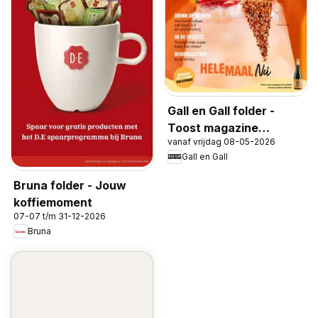
Gall en Gall folder -
Toost magazine
vanaf vrijdag 08-05-2026
voorjaar 2026
Gall en Gall
Bruna folder - Jouw
koffiemoment
07-07 t/m 31-12-2026
Bruna